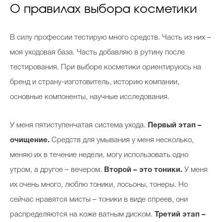
О правилах выбора косметики
В силу профессии тестирую много средств. Часть из них –
Celebrity дня
моя уходовая база. Часть добавляю в рутину после
Фотоальбом
тестирования. При выборе косметики ориентируюсь на
Интервью со звездой
бренд и страну-изготовитель, историю компании,
основные компоненты, научные исследования.
Beauty- битвы
У меня пятиступенчатая система ухода.
Первый этап –
очищение.
Средств для умывания у меня несколько,
Тесты
меняю их в течение недели, могу использовать одно
Викторины
утром, а другое – вечером.
Второй – это тоники.
У меня
их очень много, люблю тоники, лосьоны, тонеры. Но
сейчас нравятся мисты – тоники в виде спреев, они
распределяются на коже ватным диском.
Третий этап –