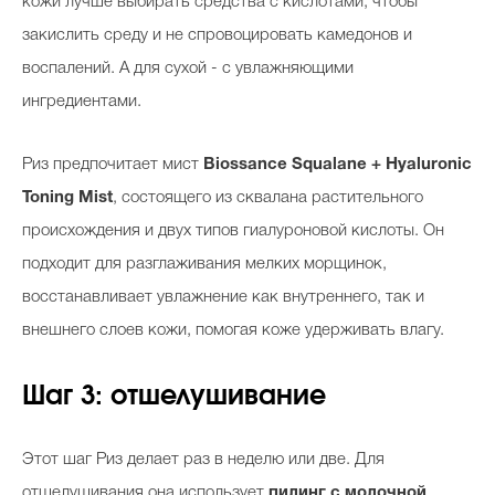
кожи лучше выбирать средства
с кислотами, чтобы
закислить среду и не спровоцировать камедонов и
воспалений. А для сухой - с увлажняющими
ингредиентами.
Риз предпочитает
мист
Biossance
Squalane + Hyaluronic
Toning Mist
, состоящего из сквалана растительного
происхождения и двух типов гиалуроновой кислоты. Он
подходит для разглаживания мелких морщинок,
восстанавливает увлажнение как внутреннего, так и
внешнего слоев кожи, помогая коже удерживать влагу.
Шаг 3: отшелушивание
Этот шаг Риз делает раз в неделю или две. Для
отшелушивания она использует
пилинг с молочной