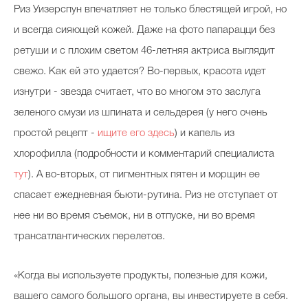
Риз Уизерспун впечатляет не только блестящей игрой,
но
и всегда сияющей кожей. Даже на фото папарацци без
ретуши и с плохим светом
46-летняя
актриса выглядит
свежо. Как ей это удается? Во-первых, красота идет
изнутри - звезда считает, что во многом это заслуга
зеленого смузи из шпината и сельдерея (у него очень
простой рецепт -
ищите его здесь
) и капель из
хлорофилла (подробности и комментарий специалиста
тут
). А во-вторых, от пигментных пятен и морщин ее
спасает ежедневная бьюти-рутина. Риз не отступает от
нее ни во время съемок, ни в отпуске, ни во время
трансатлантических перелетов.
«Когда вы используете продукты, полезные для кожи,
вашего самого большого органа, вы инвестируете в себя.