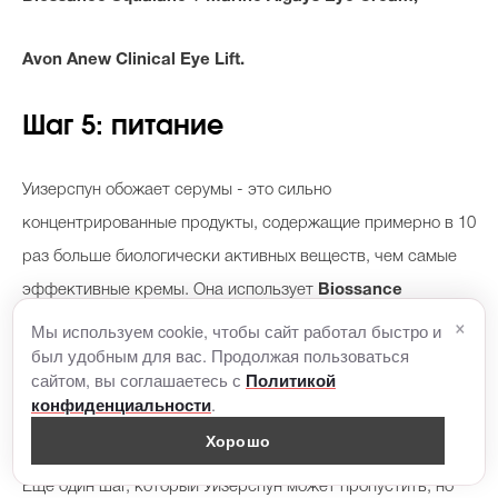
Avon Anew Clinical Eye Lift.
Шаг 5: питание
Уизерспун обожает серумы - это сильно
концентрированные продукты, содержащие примерно в 10
раз больше биологически активных веществ, чем самые
эффективные кремы. Она использует
Biossance
×
Squalane + Vitamin C Dark Spot Serum,
а такж
е
The
Мы используем cookie, чтобы сайт работал быстро и
был удобным для вас. Продолжая пользоваться
Inkey List
Polyglutamic Acid Hydrating Serum.
сайтом, вы соглашаетесь с
Политикой
.
конфиденциальности
Шаг 6: восстановление
Хорошо
Еще один шаг, который Уизерспун может пропустить, но