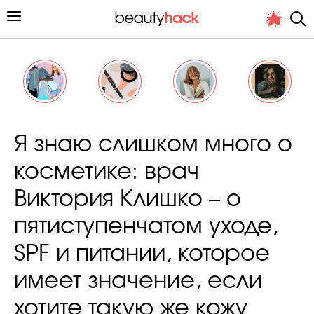
Личный опыт
Я знаю слишком много о
Стиль жизни
косметике: врач
Подиум
Виктория Клишко – о
Хит недели от стилиста
пятиступенчатом уходе,
SPF и питании, которое
имеет значение, если
Снимает и тестирует редакция
хотите такую же кожу