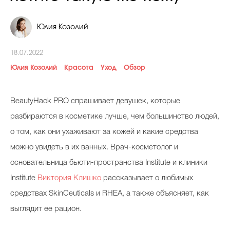
Косметичка профи
Юлия Козолий
Вопрос эксперту
Папа может
18.07.2022
Юлия Козолий
Худеем правильно
Красота
Уход
Обзор
BeautyHack PRO спрашивает девушек, которые
разбираются в косметике лучше, чем большинство людей,
Бьютихакер / Мама-хакер
о том, как они ухаживают за кожей и какие средства
можно увидеть в их ванных. Врач-косметолог и
Выбор визажистов
основательница бьюти-пространства Institute и клиники
Выбор косметолога
Institute
Виктория Клишко
рассказывает о любимых
Полиция красоты
средствах SkinСeuticals и RHEA, а также объясняет, как
Хит недели от визажиста
выглядит ее рацион.