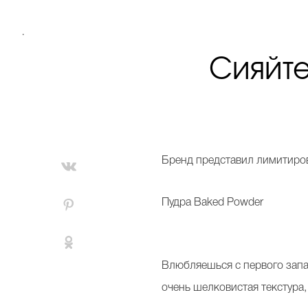
.
Сияйте
Б
ренд представил лимитиров
Пудра Baked Powder
Влюбляешься с первого запах
очень шелковистая текстура