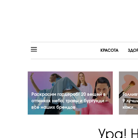
КРАСОТА
ЗДО
Раскрасим гардероб! 20 вещей в
Голлив
оттенках неба, травы и бургунди –
9 лучш
все наших брендов
кожи
Ура! 