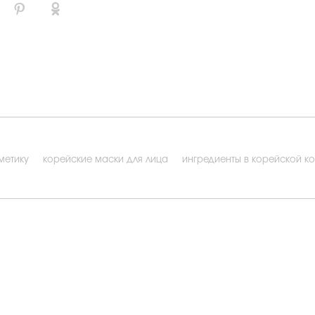
метику
корейские маски для лица
ингредиенты в корейской к