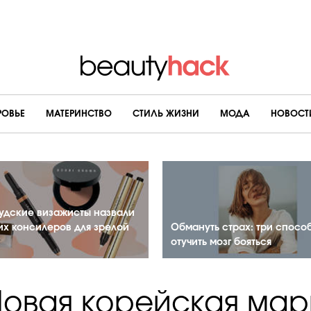
РОВЬЕ
МАТЕРИНСТВО
CТИЛЬ ЖИЗНИ
МОДА
НОВОСТ
удские визажисты назвали
их консилеров для зрелой
Обмануть страх: три спосо
отучить мозг бояться
Новая корейская мар