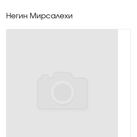
Негин Мирсалехи