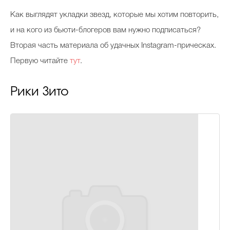
Косметичка профи
К
ак выглядят укладки звезд, которые мы хотим повторить,
Вопрос эксперту
и на кого из бьюти-блогеров вам нужно подписаться?
Вторая часть материала об удачных Instagram-прическах.
Папа может
Первую читайте
тут
.
Худеем правильно
Рики Зито
Бьютихакер / Мама-хакер
Выбор визажистов
Выбор косметолога
Полиция красоты
Хит недели от визажиста