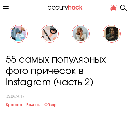
Личный опыт
55 самых популярных
Стиль жизни
фото причесок в
Подиум
Instagram (часть 2)
Хит недели от стилиста
06.09.2017
Красота
Волосы
Обзор
Снимает и тестирует редакция