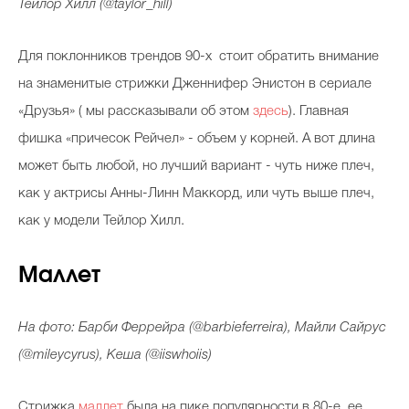
Тейлор Хилл (@taylor_hill)
Для поклонников трендов 90-х стоит обратить внимание
на знаменитые стрижки Дженнифер Энистон в сериале
«Друзья» ( мы рассказывали об этом
здесь
). Главная
фишка «причесок Рейчел» - объем у корней. А вот длина
может быть любой, но лучший вариант - чуть ниже плеч,
как у актрисы Анны-Линн Маккорд, или чуть выше плеч,
как у модели Тейлор Хилл.
Маллет
На фото: Барби Феррейра (@barbieferreira), Майли Сайрус
(@mileycyrus), Кеша (@iiswhoiis)
Стрижка
маллет
была на пике популярности в 80-е, ее