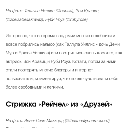
На фото: Таллула Уиллис (@buuski), Зои Кравиц
(@zoeisabellakravitz), Руби Роуз (@rubyrose)
Интересно, что во время пандемии многие селебрити и
вовсе побрились налысо (как Таллула Уиллис - дочь Деми
Мур и Брюса Уиллиса) или постриглись очень коротко, как
актрисы Зои Кравиц и Руби Роуз. Кстати, потом за ними
стали повторять многие блогеры и интернет-
пользователи, комментируя, что после чувствовали себя
более свободными и легкими.
Стрижка «Рейчел» из «Друзей»
На фото: Анна-Линн Маккорд (@theannalynnemccord),