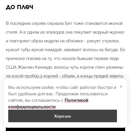
до плеч
В последних сериях сериала Бет тоже становится иконой
стиля. А в одном из эпизодов она покупает модный журнал
и повторяет образ модели на обложке - рисует стрелки,
красит губы яркой помадой, завивает волосы на бигуди. Ее
прическа похожа на ту, что носила бывшая первая леди
США Жаклин Кеннеди: волосы чуть короче плеч уложены
на косой пробор,у корней - объем, а концы прядей завиты
×
во внешнюю сторону. Подобная укладка, кстати, сейчас
Мы используем cookie, чтобы сайт работал быстро и
был удобным для вас. Продолжая пользоваться
тоже на пике популярности, мы рассказывали об этом
сайтом, вы соглашаетесь с
Политикой
здесь
.
.
конфиденциальности
Хорошо