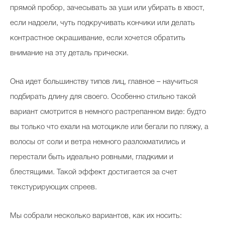
прямой пробор, зачесывать за уши или убирать в хвост,
если надоели, чуть подкручивать кончики или делать
контрастное окрашивание, если хочется обратить
Celebrity дня
внимание на эту деталь прически.
Фотоальбом
Интервью со звездой
Она идет большинству типов лиц, главное – научиться
подбирать длину для своего. Особенно стильно такой
вариант смотрится в немного растрепанном виде: будто
Beauty- битвы
вы только что ехали на мотоцикле или бегали по пляжу, а
волосы от соли и ветра немного разлохматились и
Тесты
перестали быть идеально ровными, гладкими и
Викторины
блестящими. Такой эффект достигается за счет
текстурирующих спреев.
Мы собрали несколько вариантов, как их носить: