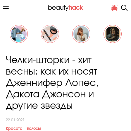
Личный опыт
Челки-шторки - хит
Стиль жизни
весны: как их носят
Подиум
Дженнифер Лопес,
Хит недели от стилиста
Дакота Джонсон и
другие звезды
22.01.2021
Снимает и тестирует редакция
Красота
Волосы