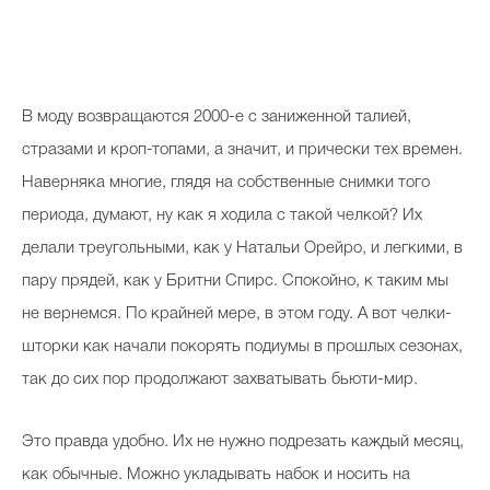
Косметичка профи
Вопрос эксперту
Папа может
В моду возвращаются 2000-е с заниженной талией,
Худеем правильно
стразами и кроп-топами, а значит, и прически тех времен.
Наверняка многие, глядя на собственные снимки того
периода, думают, ну как я ходила с такой челкой? Их
делали треугольными, как у Натальи Орейро, и легкими, в
Бьютихакер / Мама-хакер
пару прядей, как у Бритни Спирс. Спокойно, к таким мы
не вернемся. По крайней мере, в этом году. А вот челки-
Выбор визажистов
шторки как начали покорять подиумы в прошлых сезонах,
Выбор косметолога
так до сих пор продолжают захватывать бьюти-мир.
Полиция красоты
Это правда удобно. Их не нужно подрезать каждый месяц,
Хит недели от визажиста
как обычные. Можно укладывать набок и носить на