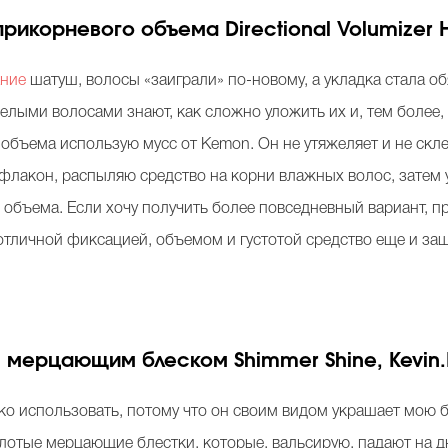
рикорневого объема Directional Volumizer 
ание
шатуш, волосы «заиграли» по-новому, а укладка стала о
елыми волосами знают, как сложно уложить их и, тем более,
объема использую мусс от Kemon. Он не утяжеляет и не скле
лакон, распыляю средство на корни влажных волос, затем 
 объема. Если хочу получить более повседневный вариант, 
 отличной фиксацией, объемом и густотой средство еще и з
с мерцающим блеском Shimmer Shine, Kevin
ко использовать, потому что он своим видом украшает мою 
лотые мерцающие блестки, которые, вальсирую, падают на дн