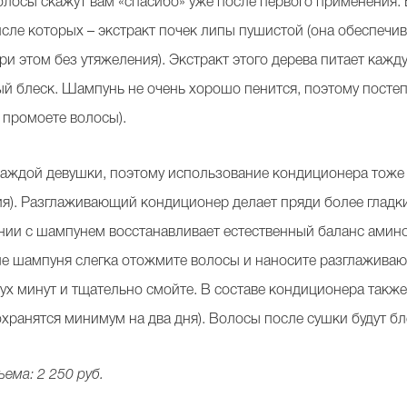
лосы скажут вам «спасибо» уже после первого применения. 
исле которых – экстракт почек липы пушистой (она обеспечи
ри этом без утяжеления). Экстракт этого дерева питает каж
ый блеск. Шампунь не очень хорошо пенится, поэтому постеп
о промоете волосы).
аждой девушки, поэтому использование кондиционера тоже 
ия). Разглаживающий кондиционер делает пряди более глад
ии с шампунем восстанавливает естественный баланс амино
ле шампуня слегка отожмите волосы и наносите разглажива
вух минут и тщательно смойте. В составе кондиционера также
охранятся минимум на два дня). Волосы после сушки будут бл
ема: 2 250 руб.