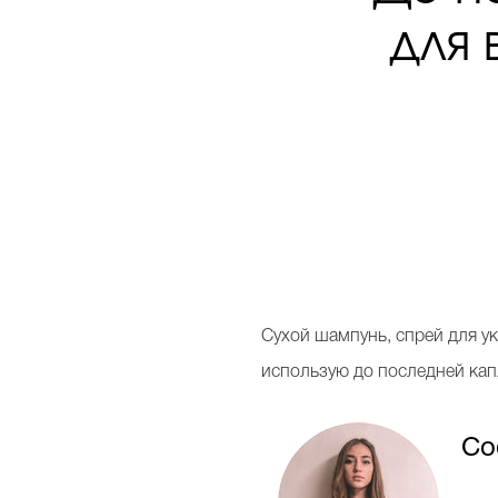
для 
С
ухой шампунь, спрей для у
использую до последней кап
Со