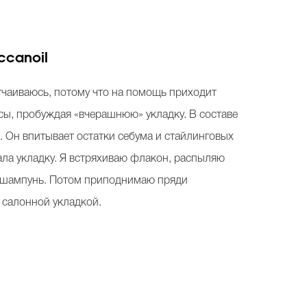
ccanoil
отчаиваюсь, потому что на помощь приходит
сы, пробуждая «вчерашнюю» укладку. В составе
 Он впитывает остатки себума и стайлинговых
ала укладку. Я встряхиваю флакон, распыляю
ую шампунь. Потом приподнимаю пряди
с салонной укладкой.