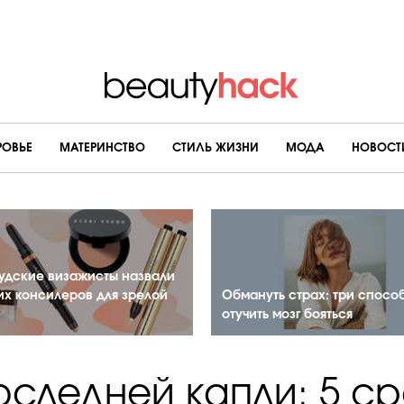
РОВЬЕ
МАТЕРИНСТВО
CТИЛЬ ЖИЗНИ
МОДА
НОВОСТ
удские визажисты назвали
их консилеров для зрелой
Обмануть страх: три спосо
отучить мозг бояться
оследней капли: 5 ср