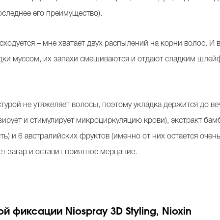
последнее его преимущество).
ходуется – мне хватает двух распылений на корни волос. И 
дки муссом, их запахи смешиваются и отдают сладким шлейф
стурой не утяжеляет волосы, поэтому укладка держится до ве
зирует и стимулирует микроциркуляцию крови), экстракт бамбу
сть) и 6 австралийских фруктов (именно от них остается оч
ет загар и оставит приятное мерцание.
й фиксации Niospray 3D Styling, Nioxin