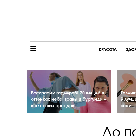
КРАСОТА
ЗДО
Раскрасим гардероб! 20 вещей в
Голлив
оттенках неба, травы и бургунди –
9 лучш
все наших брендов
кожи
До п