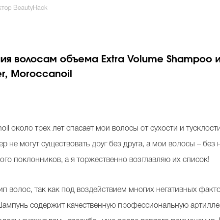
ктор BeautyHack
ия волосам объема Extra Volume Shampoo
r, Moroccanoil
il около трех лет спасает мои волосы от сухости и тусклос
не могут существовать друг без друга, а мои волосы – без ни
много поклонников, а я торжественно возглавляю их список!
п волос, так как под воздействием многих негативных факто
Шампунь содержит качественную профессиональную артилле