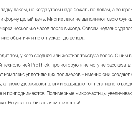
ладку лаком, но когда утром надо бежать по делам, а вечеро
и форму целый день. Многие лаки не выполняют свою функци
через несколько часов после выхода. Совсем недавно удалос
пкие объятия» и не отпускает до вечера.
одит тем, у кого средняя или жесткая текстура волос. С ним 
й технологией ProThick, про которую я не могу не рассказать
ует комплекс уплотняющих полимеров – именно они создают
ь, а также удерживают влагу и защищают от негативного во
е и приподнимаются. Полимерные микрочастицы увеличивают
ке. Не устаю собирать комплименты!