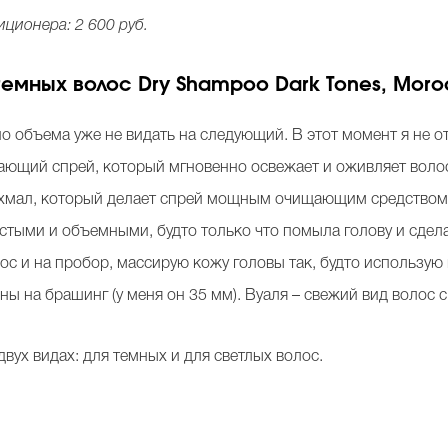
ционера: 2 600 руб.
емных волос Dry Shampoo Dark Tones, Moro
 но объема уже не видать на следующий. В этот момент я не 
ающий спрей, который мгновенно освежает и оживляет воло
ахмал, который делает спрей мощным очищающим средством.
истыми и объемными, будто только что помыла голову и сдел
ос и на пробор, массирую кожу головы так, будто использ
ы на брашинг (у меня он 35 мм). Вуаля – свежий вид волос 
вух видах: для темных и для светлых волос.