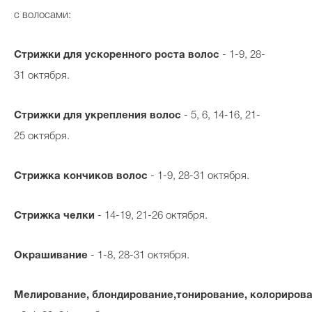
с волосами:
Стрижки для ускоренного роста волос
Celebrity дня
-
1-9, 28-
31
октября.
Фотоальбом
Интервью со звездой
Стрижки для укрепления волос
-
5, 6, 14-16, 21-
25
октября.
Beauty- битвы
Стрижка кончиков волос
-
1-9, 28-31 октября.
Тесты
Стрижка челки
- 1
4-19, 21-26 октября.
Викторины
Окрашивание
-
1-8, 28-31
октября.
Мелирование
,
блондирование
,
тонирование
,
колориров