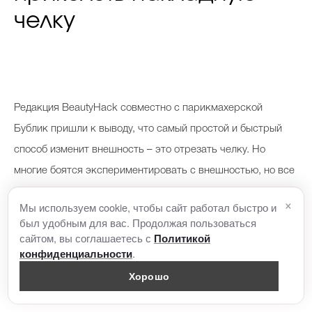
челку
Р
едакция BeautyHack совместно с парикмахерской
Бублик пришли к выводу, что самый простой и быстрый
способ изменит внешность – это отрезать челку. Но
многие боятся экспериментировать с внешностью, но все
равно хотят кардинальных перемен. Стилист предлагает
×
Мы используем cookie, чтобы сайт работал быстро и
решение одной фразой: «Примерьте накладную челку».
был удобным для вас. Продолжая пользоваться
Это очень удобно (так как частое желание у девушек
сайтом, вы соглашаетесь с
Политикой
.
конфиденциальности
отрезать челку – спонтанное) и безопасно для волос (не
Хорошо
нужно ждать, когда они отрастут, если что-то пошло не
так). Выбирая челку, можно примерить несколько