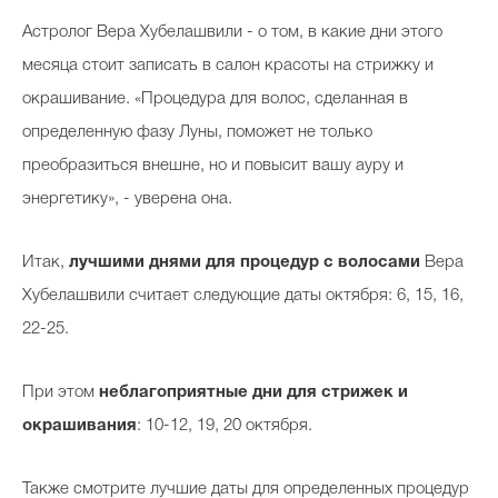
Косметичка профи
А
стролог Вера Хубелашвили - о том, в какие дни этого
Вопрос эксперту
месяца стоит записать в салон красоты на стрижку и
окрашивание.
«Процедура для волос, сделанная в
Папа может
определенную фазу Луны, поможет не только
Худеем правильно
преобразиться внешне, но и повысит вашу ауру и
энергетику», - уверена она.
Итак,
лучшими днями для процедур с волосами
Вера
Бьютихакер / Мама-хакер
Хубелашвили считает следующие даты октября:
6, 15, 16,
Выбор визажистов
22-25.
Выбор косметолога
При этом
неблагоприятные дни для стрижек и
Полиция красоты
окрашивания
:
10-12, 19, 20 октября.
Хит недели от визажиста
Также смотрите лучшие даты для определенных процедур