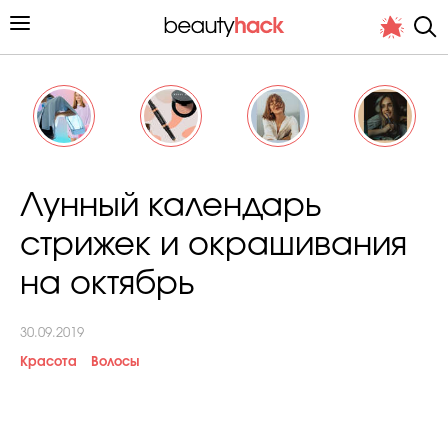
Личный опыт
Лунный календарь
Стиль жизни
стрижек и окрашивания
Подиум
на октябрь
Хит недели от стилиста
30.09.2019
Красота
Волосы
Снимает и тестирует редакция