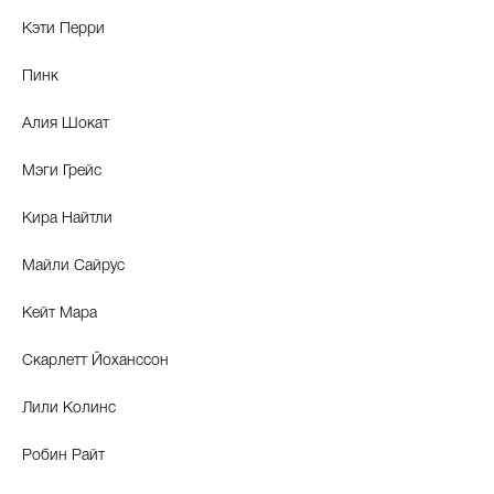
Кэти Перри
Пинк
Алия Шокат
Мэги Грейс
Кира Найтли
Майли Сайрус
Кейт Мара
Скарлетт Йоханссон
Лили Колинс
Робин Райт