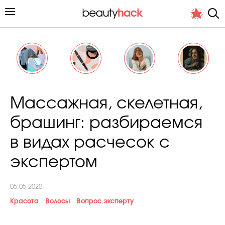
Личный опыт
Массажная, скелетная,
Стиль жизни
брашинг: разбираемся
Подиум
в видах расчесок с
Хит недели от стилиста
экспертом
05.05.2020
Красота
Волосы
Вопрос эксперту
Снимает и тестирует редакция