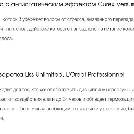
 с антистатическим эффектом Curex Versus W
 который убережет волосы от стресса, вызванного перепадам
одит пантенол, действие которого направлено на питание ко
волоса.
отка Liss Unlimited, L'Oreal Professionnel
дходит для тех, кто хочет обеспечить дисциплину непослушн
ет от воздействия влаги до 24 часов и обладает термозащи
 волоса, обеспечивая необходимое питание и увлажнение, бл
и.