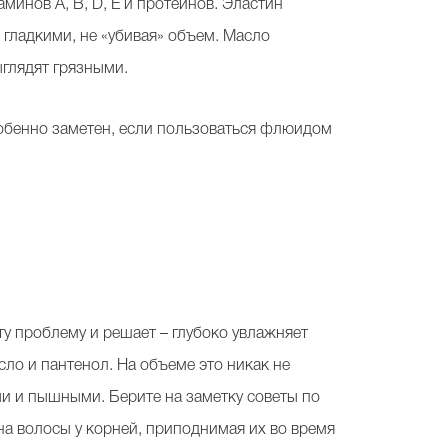
минов А, B, D, E и протеинов. Эластин
 гладкими, не «убивая» объем. Масло
ыглядят грязными.
особенно заметен, если пользоваться флюидом
 эту проблему и решает – глубоко увлажняет
сло и пантенол. На объеме это никак не
ми и пышными. Берите на заметку советы по
а волосы у корней, приподнимая их во время