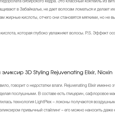
гидоролата сибирского кедра. Это классный коктейль из вита
щивают в Забайкалье, не дает волосам ломаться и делает их
м жирные кислоты, отчего они становятся мягкими, но не в
я кислота, которая глубоко увлажняет волосы. P.S. Эффект 
иксир 3D Styling Rejuvenating Elixir, Nioxin
ило, говорит о недостатки влаги. Rejuvenating Elixir именно
 делая послушными. В составе есть глицерин, сафлоровое ма
отилась технология LightPlex – локоны получаются воздушны
эликсиром привычный стайлинг – его можно наносить даже н