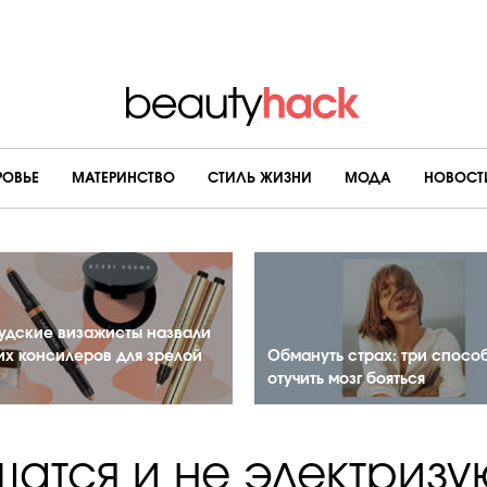
РОВЬЕ
МАТЕРИНСТВО
CТИЛЬ ЖИЗНИ
МОДА
НОВОСТ
удские визажисты назвали
их консилеров для зрелой
Обмануть страх: три спосо
отучить мозг бояться
шатся и не электризую