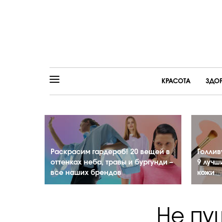
КРАСОТА
ЗДО
Раскрасим гардероб! 20 вещей в
Голлив
оттенках неба, травы и бургунди –
9 лучш
все наших брендов
кожи
Не пу