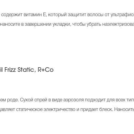
ich содержит витамин Е, который защитит волосы от ультрафио
 наносите в завершении укладки, чтобы убрать наэлектризов
 Frizz Static, R+Co
 своем роде. Сухой спрей в виде аэрозоля подходит для всех ти
давляет статическое электричество и придает блеск. Наноси