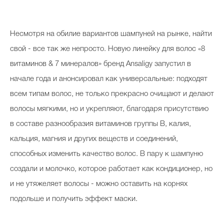
Косметичка профи
Вопрос эксперту
Несмотря на обилие вариантов шампуней на рынке, найти
Папа может
свой - все так же непросто. Новую линейку для волос «8
витаминов & 7 минералов» бренд Ansaligy запустил в
Худеем правильно
начале года и анонсировал как универсальные: подходят
всем типам волос, не только прекрасно очищают и делают
волосы мягкими, но и укрепляют, благодаря присутствию
в составе разнообразия витаминов группы В, калия,
Бьютихакер / Мама-хакер
кальция, магния и других веществ и соединений,
Выбор визажистов
способных изменить качество волос. В пару к шампуню
Выбор косметолога
создали и молочко, которое работает как кондиционер, но
и не утяжеляет волосы - можно оставить на корнях
Полиция красоты
подольше и получить эффект маски.
Хит недели от визажиста