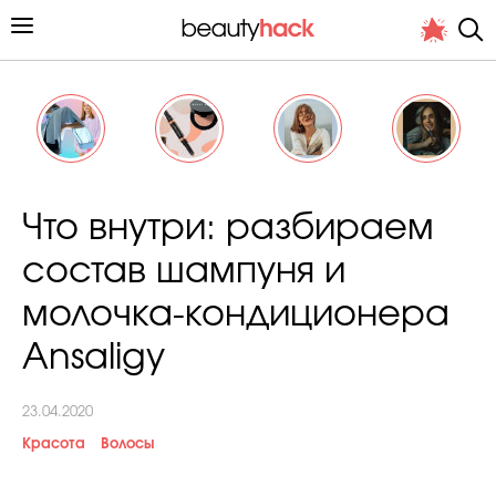
Личный опыт
Что внутри: разбираем
Стиль жизни
состав шампуня и
Подиум
молочка-кондиционера
Хит недели от стилиста
Ansaligy
23.04.2020
Красота
Волосы
Снимает и тестирует редакция