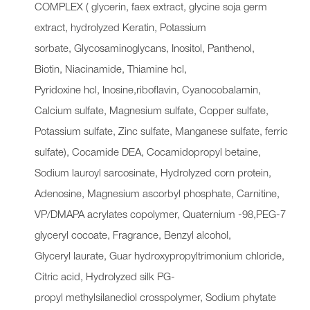
COMPLEX ( glycerin, faex extract, glycine soja germ
extract, hydrolyzed Keratin, Potassium
sorbate, Glycosaminoglycans, Inositol, Panthenol,
Biotin, Niacinamide, Thiamine hcl,
Pyridoxine hcl, Inosine,riboflavin, Cyanocobalamin,
Calcium sulfate, Magnesium sulfate, Copper sulfate,
Potassium sulfate, Zinc sulfate, Manganese sulfate, ferric
sulfate), Cocamide DEA, Cocamidopropyl betaine,
Sodium lauroyl sarcosinate, Hydrolyzed corn protein,
Adenosine, Magnesium ascorbyl phosphate, Carnitine,
VP/DMAPA acrylates copolymer, Quaternium -98,PEG-7
glyceryl cocoate, Fragrance, Benzyl alcohol,
Glyceryl laurate, Guar hydroxypropyltrimonium chloride,
Citric acid, Hydrolyzed silk PG-
propyl methylsilanediol crosspolymer, Sodium phytate