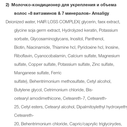
Молочко-кондиционер для укрепления и объема
волос «8 витаминов & 7 минералов» Ansaligy
Deionized water, HAIR LOSS COMPLEX( glycerin, faex extract,
glycine soja germ extract, Hydrolyzed keratin, Potassium
sorbate, Glycosaminoglycans, Inositol, Panthenol,
Biotin, Niacinamide, Thiamine hcl, Pyridoxine hcl, Inosine,
Riboflavin, Cyanocobalamin, Calcium sulfate, Magnesium
sulfate, Copper sulfate, Potassium sulfate, Zinc sulfate,
Manganese sulfate, Ferric
sulfate), Behentrimonium methosulfate, Cetyl alcohol,
Butylene glycol, Cetrimonium chloride, Bis-
cetearyl amodimethicone, Ceteareth-7, Ceteareth-
25, Cetyl esters, Cetearyl alcohol, Dipalmitoylethyl hydroxye
Ceteareth-
20, Behentrimonium chloride, Capric/caprylic triglycirydes,