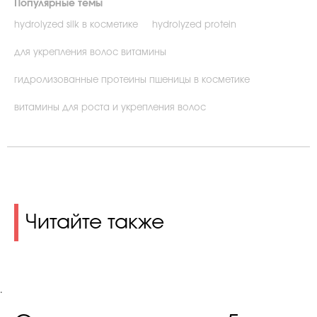
Популярные темы
hydrolyzed silk в косметике
hydrolyzed protein
для укрепления волос витамины
гидролизованные протеины пшеницы в косметике
витамины для роста и укрепления волос
Читайте также
.