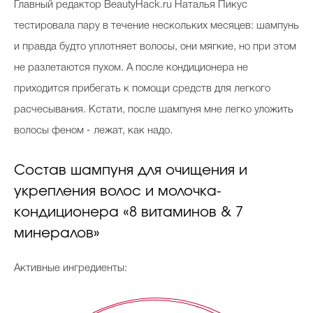
Главный редактор BeautyHack.ru Наталья Пикус
тестировала пару в течение нескольких месяцев: шампунь
и правда будто уплотняет волосы, они мягкие, но при этом
Celebrity дня
не разлетаются пухом. А после кондиционера не
Фотоальбом
приходится прибегать к помощи средств для легкого
Интервью со звездой
расчесывания. Кстати, после шампуня мне легко уложить
волосы феном - лежат, как надо.
Состав шампуня для очищения и
Beauty- битвы
укрепления волос и молочка-
Тесты
кондиционера «8 витаминов & 7
Викторины
минералов»
Активные ингредиенты: