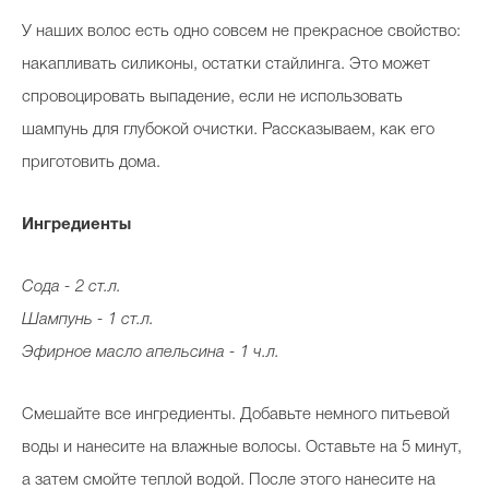
Косметичка профи
У наших волос есть одно совсем не прекрасное свойство:
Вопрос эксперту
накапливать силиконы, остатки стайлинга. Это может
спровоцировать выпадение, если не использовать
Папа может
шампунь для глубокой очистки. Рассказываем, как его
Худеем правильно
приготовить дома.
Ингредиенты
Бьютихакер / Мама-хакер
Сода - 2 ст.л.
Выбор визажистов
Шампунь - 1 ст.л.
Эфирное масло апельсина - 1 ч.л.
Выбор косметолога
Полиция красоты
Смешайте все ингредиенты. Добавьте немного питьевой
Хит недели от визажиста
воды и нанесите на влажные волосы. Оставьте на 5 минут,
а затем смойте теплой водой. После этого нанесите на