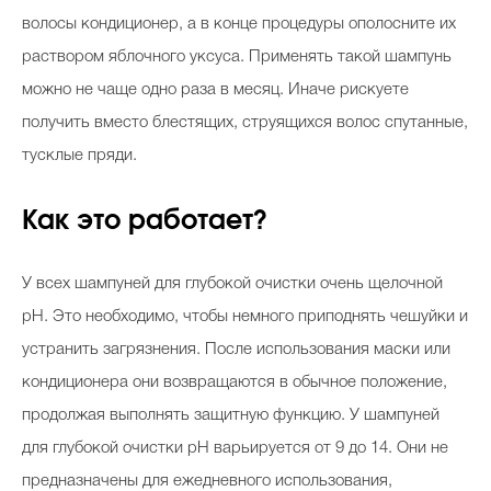
волосы кондиционер, а в конце процедуры ополосните их
раствором яблочного уксуса. Применять такой шампунь
Celebrity дня
можно не чаще одно раза в месяц. Иначе рискуете
получить вместо блестящих, струящихся волос спутанные,
Фотоальбом
тусклые пряди.
Интервью со звездой
Как это работает?
Beauty- битвы
У всех шампуней для глубокой очистки очень щелочной
Тесты
pH. Это необходимо, чтобы немного приподнять чешуйки и
устранить загрязнения. После использования маски или
Викторины
кондиционера они возвращаются в обычное положение,
продолжая выполнять защитную функцию. У шампуней
для глубокой очистки pH варьируется от 9 до 14. Они не
предназначены для ежедневного использования,