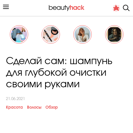
Личный опыт
Сделай сам: шампунь
Стиль жизни
для глубокой очистки
Подиум
своими руками
Хит недели от стилиста
21.06.2021
Красота
Волосы
Обзор
Снимает и тестирует редакция