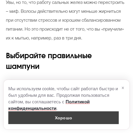
Увы, но то, что работу сальных желез можно перестроить
– миф. Волосы действительно могут меньше жирниться
при отсутствии стрессов и хорошем сбалансированном
питании. Но это происходит не от того, что вы «приучили»
их к мытью, например, раз в три дня.
Выбирайте правильные
шампуни
Избыточную секрецию себума провоцируют так
×
Мы используем cookie, чтобы сайт работал быстро и
называемые сульфаты (Sodium Laureth Sulphate). Если у
был удобным для вас. Продолжая пользоваться
сайтом, вы соглашаетесь с
Политикой
вас есть необходимость мыть голову каждый день, Анна
.
конфиденциальности
советует выбирать шампунь, в состав которого не входит
Хорошо
этот ингредиент.