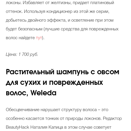
локоны. Избавляет от желтизны, придает платиновый
оттенок. Используя кондиционер из этой же серии,
добьетесь двойного эффекта, и осветление при этом
Celebrity дня
будет безопасным (лучшие средства для поврежденных
Фотоальбом
волос найдете
тут
).
Интервью со звездой
Цена: 1 700 руб.
Растительный шампунь с овсом
Beauty- битвы
для сухих и поврежденных
Тесты
волос, Weleda
Викторины
Обесцвечивание нарушает структуру волоса – это
особенно касается тонких от природы локонов. Редактор
BeautyHack Наталия Капица в этом случае советует