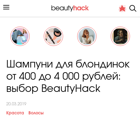
Личный опыт
Шампуни для блондинок
Стиль жизни
от 400 до 4 000 рублей:
Подиум
выбор BeautyHack
Хит недели от стилиста
20.03.2019
Красота
Волосы
Снимает и тестирует редакция