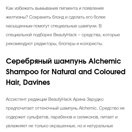
Косметичка профи
К
ак избежать вымывания пигмента и появления
Вопрос эксперту
желтизны? Сохранить блонд и сделать его более
насыщенным помогут специальные шампуни. В
Папа может
специальной подборке BeautyHack – средства, которые
Худеем правильно
рекомендуют редакторы, блогеры и колористы.
Серебряный шампунь Alchemic
Shampoo for Natural and Coloured
Бьютихакер / Мама-хакер
Hair, Davines
Выбор визажистов
Выбор косметолога
Ассистент редакции BeautyHack Арина Зарудко
предпочитает оттеночный шампунь Alchemic. Средство не
Полиция красоты
содержит сульфатов, парабенов и силиконов, питает и
Хит недели от визажиста
увлажняет не только окрашенные, но и натуральные