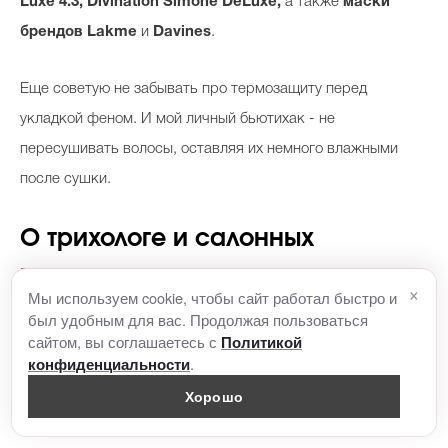
Luxe 4.3, Divination Simone DeLuxe,
а также
маски
брендов Lakme
и
Davines
.
Еще советую не забывать про термозащиту перед
укладкой феном. И мой личный бьютихак - не
пересушивать волосы, оставляя их немного влажными
после сушки.
О трихологе и салонных
процедурах
×
Мы используем cookie, чтобы сайт работал быстро и
был удобным для вас. Продолжая пользоваться
Я советую обращаться к трихологу, чтобы провести
сайтом, вы соглашаетесь с
Политикой
.
конфиденциальности
анализ кожи головы, понять структуру волос и уже вместе
с профессионалом подобрать правильные средства по
Хорошо
уходу.