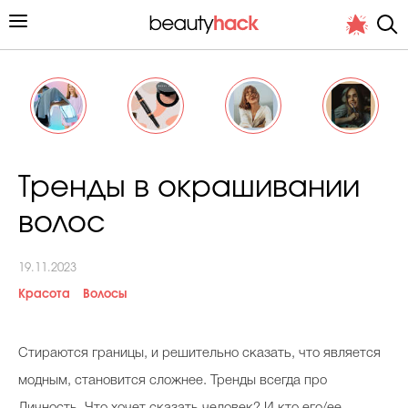
Личный опыт
Тренды в окрашивании
Стиль жизни
волос
Подиум
19.11.2023
Хит недели от стилиста
Красота
Волосы
Стираются границы, и решительно сказать, что является
модным, становится сложнее. Тренды всегда про
Снимает и тестирует редакция