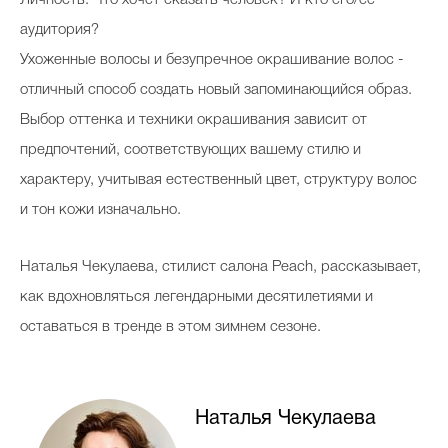
Личность. Что хочет сказать человек? И кто его/ее
Косметичка профи
аудитория?
Вопрос эксперту
Ухоженные волосы и безупречное окрашивание волос -
отличный способ создать новый запоминающийся образ.
Папа может
Выбор оттенка и техники окрашивания зависит от
Худеем правильно
предпочтений, соответствующих вашему стилю и
характеру, учитывая естественный цвет, структуру волос
и тон кожи изначально.
Бьютихакер / Мама-хакер
Наталья Чекулаева, стилист салона Peach, рассказывает,
Выбор визажистов
как вдохновляться легендарными десятилетиями и
оставаться в тренде в этом зимнем сезоне.
Выбор косметолога
Полиция красоты
Хит недели от визажиста
Наталья Чекулаева