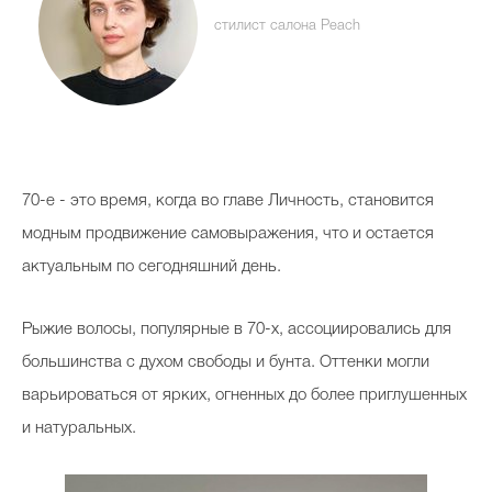
стилист салона Peach
Celebrity дня
Фотоальбом
Интервью со звездой
70-е - это время, когда во главе Личность, становится
модным продвижение самовыражения, что и остается
актуальным по сегодняшний день.
Beauty- битвы
Тесты
Рыжие волосы, популярные в 70-х, ассоциировались для
Викторины
большинства с духом свободы и бунта. Оттенки могли
варьироваться от ярких, огненных до более приглушенных
и натуральных.