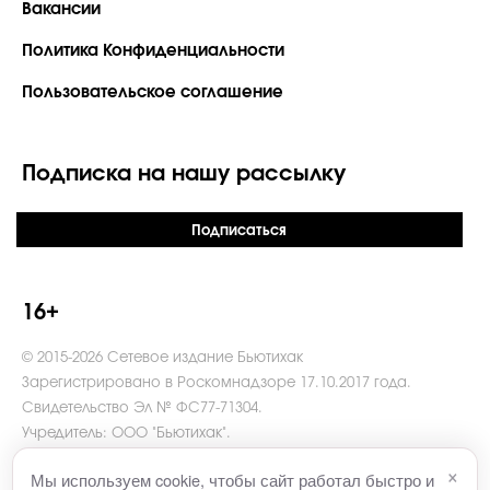
Вакансии
Политика Конфиденциальности
Пользовательское соглашение
Подписка на нашу рассылку
Подписаться
16+
© 2015-2026 Сетевое издание Бьютихак
Зарегистрировано в Роскомнадзоре 17.10.2017 года.
Свидетельство Эл № ФС77-71304.
Учредитель: ООО "Бьютихак".
Главный редактор Какорина В.И.
×
Мы используем cookie, чтобы сайт работал быстро и
Адрес редакции: 121069, г. Москва, пер. Столовый, д. 6.