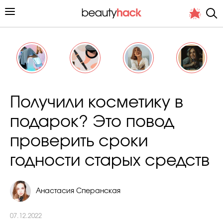
Личный опыт
Получили косметику в
Стиль жизни
подарок? Это повод
Подиум
проверить сроки
Хит недели от стилиста
годности старых средств
Анастасия Сперанская
Снимает и тестирует редакция
07.12.2022