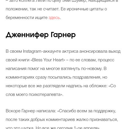
– зато коллега Лили по цеху Эми Шумер, находящаяся в
положении, так не считает. Ее ироничные цитаты о
беременности ищите
здесь
.
Дженнифер Гарнер
В своем Instagram-аккаунте актриса анонсировала выход
своей книги «Bless Your Heart» – по ее словам, процесс
написания помог на многое взглянуть по-новому. В
комментариях сразу посыпались поздравления, но
некоторые все же разглядели надпись на обложке: «Со
слов моего психотерапевта».
Вскоре Гарнер написала: «Спасибо всем за поддержку,
после таких добрых комментариев жалко признаваться,
что это шутка. Но все же сегодня 1-ое апреля».