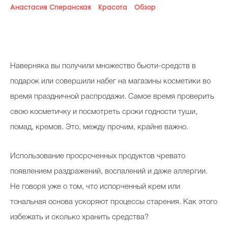
Анастасия Сперанская
Красота
Обзор
Косметичка профи
Вопрос эксперту
Папа может
Наверняка вы получили множество бьюти-средств в
Худеем правильно
подарок или совершили набег на магазины косметики во
время праздничной распродажи. Самое время проверить
свою косметичку и посмотреть сроки годности туши,
помад, кремов. Это, между прочим, крайне важно.
Бьютихакер / Мама-хакер
Выбор визажистов
Использование просроченных продуктов чревато
Выбор косметолога
появлением раздражений, воспалений и даже аллергии.
Не говоря уже о том, что испорченный крем или
Полиция красоты
тональная основа ускоряют процессы старения. Как этого
Хит недели от визажиста
избежать и сколько хранить средства?