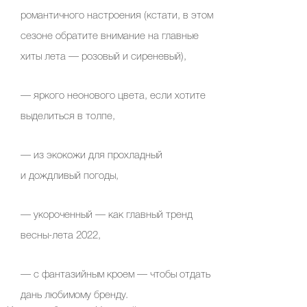
романтичного настроения (кстати, в этом
сезоне обратите внимание на главные
Celebrity дня
хиты лета — розовый и сиреневый),
Фотоальбом
— яркого неонового цвета, если хотите
Интервью со звездой
выделиться в толпе,
— из экокожи для прохладный
Beauty- битвы
и дождливый погоды,
Тесты
— укороченный — как главный тренд
Викторины
весны-лета 2022,
— с фантазийным кроем — чтобы отдать
дань любимому бренду.