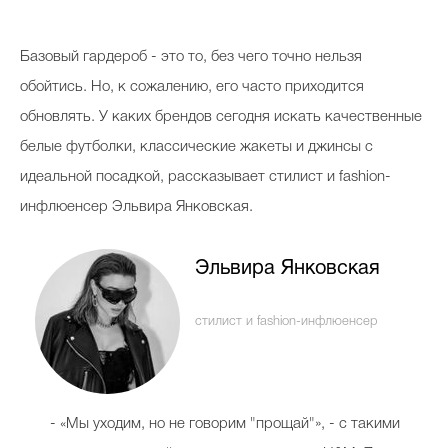
Косметичка профи
Базовый гардероб - это то, без чего точно нельзя
Вопрос эксперту
обойтись. Но, к сожалению, его часто приходится
Папа может
обновлять. У каких брендов сегодня искать качественные
Худеем правильно
белые футболки, классические жакеты и джинсы с
идеальной посадкой, рассказывает стилист и fashion-
инфлюенсер Эльвира Янковская.
Бьютихакер / Мама-хакер
Эльвира Янковская
Выбор визажистов
стилист и fashion-инфлюенсер
Выбор косметолога
Полиция красоты
Хит недели от визажиста
- «Мы уходим, но не говорим "прощай"», - с такими