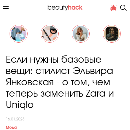
Личный опыт
Если нужны базовые
Стиль жизни
вещи: стилист Эльвира
Подиум
Янковская - о том, чем
Хит недели от стилиста
теперь заменить Zara и
Uniqlo
16.01.2023
Снимает и тестирует редакция
Мода