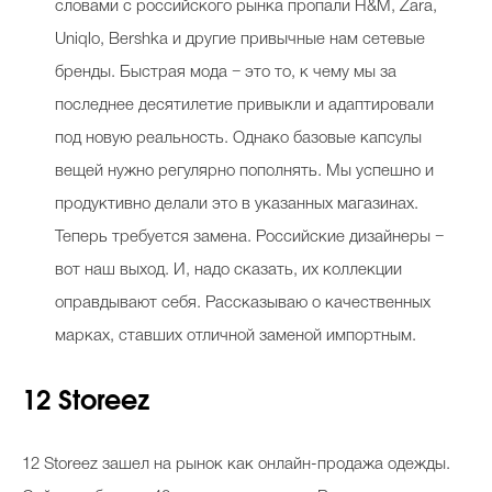
словами с российского рынка пропали H&M, Zara,
Uniqlo, Bershka и другие привычные нам сетевые
бренды. Быстрая мода − это то, к чему мы за
Celebrity дня
последнее десятилетие привыкли и адаптировали
Фотоальбом
под новую реальность. Однако базовые капсулы
Интервью со звездой
вещей нужно регулярно пополнять. Мы успешно и
продуктивно делали это в указанных магазинах.
Теперь требуется замена. Российские дизайнеры −
вот наш выход. И, надо сказать, их коллекции
Beauty- битвы
оправдывают себя. Рассказываю о качественных
Тесты
марках, ставших отличной заменой импортным.
Викторины
12 Storeez
12 Storeez зашел на рынок как онлайн-продажа одежды.