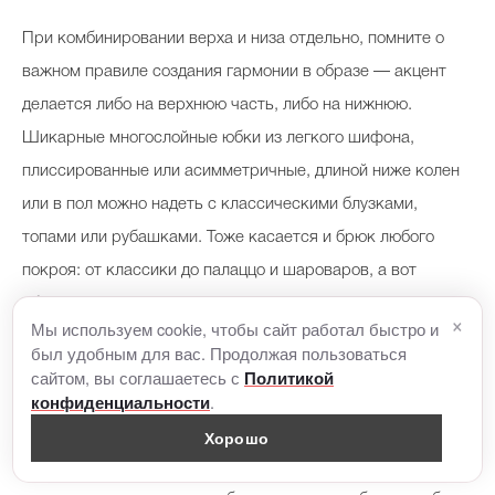
При комбинировании верха и низа отдельно, помните о
важном правиле создания гармонии в образе — акцент
делается либо на верхнюю часть, либо на нижнюю.
Шикарные многослойные юбки из легкого шифона,
плиссированные или асимметричные, длиной ниже колен
или в пол можно надеть с классическими блузками,
топами или рубашками. Тоже касается и брюк любого
покроя: от классики до палаццо и шароваров, а вот
обычные джинсы лучше оставить для повседневной носки.
×
Мы используем cookie, чтобы сайт работал быстро и
был удобным для вас. Продолжая пользоваться
Если вы собрались встречать Новый год 2023 и для этого
сайтом, вы соглашаетесь с
Политикой
.
конфиденциальности
выбрали новую атласную блузу с оригинальными деталями
― бантами, одним рукавом, кружевом, пайетками, то в
Хорошо
качестве нижней части гардероба стоит надеть