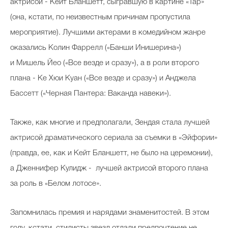
актрисой - Кейт Бланшетт, сыгравшую в картине «Тар»
(она, кстати, по неизвестным причинам пропустила
мероприятие). Лучшими актерами в комедийном жанре
оказались Колин Фаррелл («Банши Инишерина»)
и Мишель Йео («Все везде и сразу»), а в роли второго
плана - Ке Хюи Куан («Все везде и сразу») и Анджела
Бассетт («Черная Пантера: Ваканда навеки»).
Также, как многие и предполагали, Зендая стала лучшей
актрисой драматического сериала за съемки в «Эйфории»
(правда, ее, как и Кейт Бланшетт, не было на церемонии),
а Дженнифер Кулидж - лучшей актрисой второго плана
за роль в «Белом лотосе».
Запомнилась премия и нарядами знаменитостей. В этом
году, кстати, стилисты звезд отдали предпочтение не