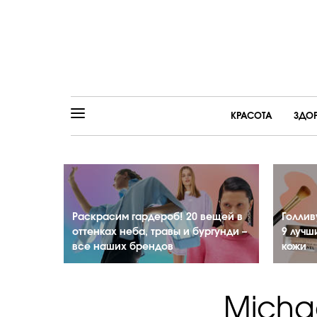
КРАСОТА
ЗДО
Раскрасим гардероб! 20 вещей в
Голлив
оттенках неба, травы и бургунди –
9 лучш
все наших брендов
кожи
Michae