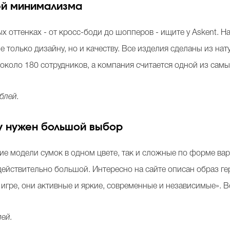
лей минимализма
 оттенках - от кросс-боди до шопперов - ищите у Askent. Н
 только дизайну, но и качеству. Все изделия сделаны из на
 около 180 сотрудников, а компания считается одной из сам
блей.
ому нужен большой выбор
ские модели сумок в одном цвете, так и сложные по форме в
действительно большой. Интересно на сайте описан образ геро
игре, они активные и яркие, современные и независимыe». 
лей.