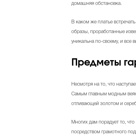
домашняя обстановка.
В каком же платье встречат
образы, проработанные изв
уникальна по-своему, и все 
Предметы га
Несмотря на то, что наступае
Самым главным модным веян
отливающей золотом и сере
Многих дам порадует то, чт
посредством грамотного под