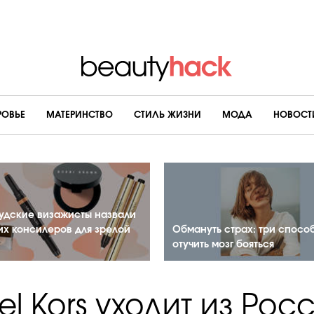
РОВЬЕ
МАТЕРИНСТВО
CТИЛЬ ЖИЗНИ
МОДА
НОВОСТ
удские визажисты назвали
их консилеров для зрелой
Обмануть страх: три спосо
отучить мозг бояться
l Kors уходит из Рос