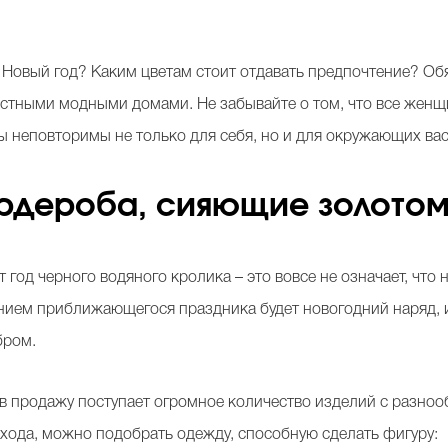
ь Новый год? Каким цветам стоит отдавать предпочтение? О
естными модными домами. Не забывайте о том, что все жен
вы неповторимы не только для себя, но и для окружающих ва
рдероба, сияющие золото
т год черного водяного кролика – это вовсе не означает, что
ием приближающегося праздника будет новогодний наряд, и
бром.
о в продажу поступает огромное количество изделий с разн
хода, можно подобрать одежду, способную сделать фигуру: