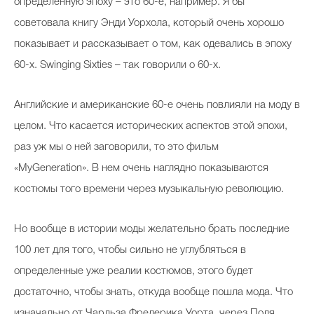
определенную эпоху – это 60-е, например. Я бы
советовала книгу Энди Уорхола, который очень хорошо
показывает и рассказывает о том, как одевались в эпоху
60-х. Swinging Sixties – так говорили о 60-х.
Английские и американские 60-е очень повлияли на моду в
целом. Что касается исторических аспектов этой эпохи,
раз уж мы о ней заговорили, то это фильм
«MyGeneration». В нем очень наглядно показываются
костюмы того времени через музыкальную революцию.
Но вообще в истории моды желательно брать последние
100 лет для того, чтобы сильно не углубляться в
определенные уже реалии костюмов, этого будет
достаточно, чтобы знать, откуда вообще пошла мода. Что
изначально от Чарльза Фредерика Уорта, через Поля