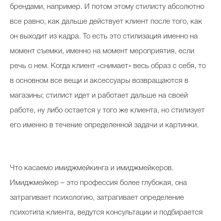
брендами, например. И потом этому стилисту абсолютно
все равно, как дальше действует клиент после того, как
он выходит из кадра. То есть это стилизация именно на
Celebrity дня
момент съемки, именно на момент мероприятия, если
Фотоальбом
речь о нем. Когда клиент «снимает» весь образ с себя, то
Интервью со звездой
в основном все вещи и аксессуары возвращаются в
магазины; стилист идет и работает дальше на своей
работе, ну либо остается у того же клиента, но стилизует
Beauty- битвы
его именно в течение определенной задачи и картинки.
Тесты
Викторины
Что касаемо имиджмейкинга и имиджмейкеров.
Имиджмейкер – это профессия более глубокая, она
затрагивает психологию, затрагивает определение
психотипа клиента, ведутся консультации и подбирается