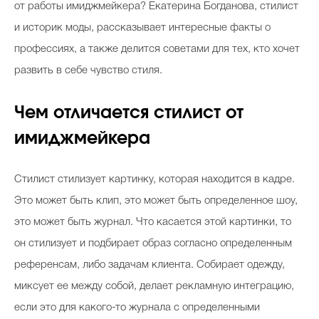
от работы имиджмейкера? Екатерина Богданова, стилист
Косметичка профи
и историк моды, рассказывает интересные факты о
Вопрос эксперту
профессиях, а также делится советами для тех, кто хочет
Папа может
развить в себе чувство стиля.
Худеем правильно
Чем отличается стилист от
имиджмейкера
Стилист стилизует картинку, которая находится в кадре.
Бьютихакер / Мама-хакер
Это может быть клип, это может быть определенное шоу,
Выбор визажистов
это может быть журнал. Что касается этой картинки, то
Выбор косметолога
он стилизует и подбирает образ согласно определенным
Полиция красоты
референсам, либо задачам клиента. Собирает одежду,
миксует ее между собой, делает рекламную интеграцию,
Хит недели от визажиста
если это для какого-то журнала с определенными