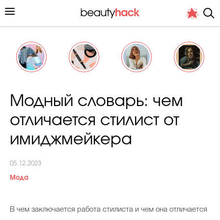
Личный опыт
Модный словарь: чем
Стиль жизни
отличается стилист от
Подиум
имиджмейкера
Хит недели от стилиста
05.12.2023
Мода
В чем заключается работа стилиста и чем она отличается
Снимает и тестирует редакция