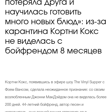
потеряла друга и
научилась готовить
много новых блюд»: из-за
карантина Кортни Кокс
не виделась с
бойфрендом 8 месяцев
Кортни Кокс, появившись в эфире шоу The Vinyl Supper с
Фоем Вансом, сделала неожиданное признание: со своим
возлюбленным Джонни МакДэйдом она не виделась более
200 дней. 44-летний бойфренд, автор песен и