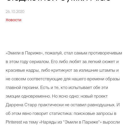
Косметичка профи
26.10.2020
Вопрос эксперту
Новости
Папа может
Худеем правильно
«Эмили в Париже», пожалуй, стал самым противоречивым
в этом году сериалом. Его либо любят за легкий сюжет и
красивые кадры, либо критикуют за излишние штампы и
Бьютихакер / Мама-хакер
не совсем соответствующие для нашего времени образы
Выбор визажистов
главной героини. Есть и те, кто испытывает обе эти
Выбор косметолога
эмоции одновременно. Но ясно одно: новый проект
Даррена Старр практически не оставил равнодушных. И
Полиция красоты
об этом явно говорит статистика: поисковые запросы в
Хит недели от визажиста
Pinterest на тему «Наряды из "Эмили в Париже"» выросли