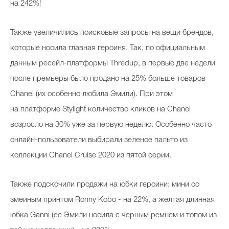
на 242%!
Также увеличились поисковые запросы на вещи брендов,
Celebrity дня
которые носила главная героиня. Так, по официальным
Фотоальбом
данным ресейл-платформы Thredup, в первые две недели
после премьеры было продано на 25% больше товаров
Интервью со звездой
Chanel (их особенно любила Эмили). При этом
на платформе Stylight количество кликов на Chanel
возросло на 30% уже за первую неделю. Особенно часто
Beauty- битвы
онлайн-пользователи выбирали зеленое пальто из
Тесты
коллекции Chanel Cruise 2020 из пятой серии.
Викторины
Также подскочили продажи на юбки героини: мини со
змеиным принтом Ronny Kobo - на 22%, а желтая длинная
юбка Ganni (ее Эмили носила с черным ремнем и топом из