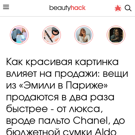
Личный опыт
Как красивая картинка
Стиль жизни
влияет на продажи: вещи
Подиум
из «Эмили в Париже»
Хит недели от стилиста
продаются в два раза
быстрее - от люкса,
вроде пальто Chanel, до
Снимает и тестирует редакция
бюджетной сумки Aldo