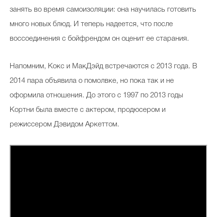
занять во время самоизоляции: она научилась готовить
много новых блюд. И теперь надеется, что после
воссоединения с бойфрендом он оценит ее старания.
Напомним, Кокс и МакДэйд встречаются с 2013 года. В
2014 пара объявила о помолвке, но пока так и не
оформила отношения. До этого с 1997 по 2013 годы
Кортни была вместе с актером, продюсером и
режиссером Дэвидом Аркеттом.