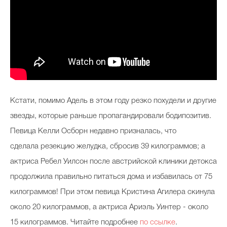
Кстати, помимо Адель в этом году резко похудели и другие
звезды, которые раньше пропагандировали бодипозитив.
Певица Келли Осборн недавно призналась, что
сделала резекцию желудка, сбросив 39 килограммов; а
актриса Ребел Уилсон после австрийской клиники детокса
продолжила правильно питаться дома и избавилась от 75
килограммов! При этом певица Кристина Агилера скинула
около 20 килограммов, а актриса Ариэль Уинтер - около
15 килограммов. Читайте подробнее
по ссылке
.