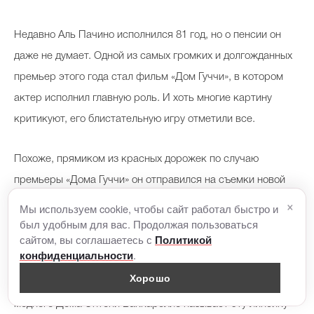
Недавно Аль Пачино исполнился 81 год, но о пенсии он
даже не думает. Одной из самых громких и долгожданных
премьер этого года стал фильм «Дом Гуччи», в котором
актер исполнил главную роль. И хоть многие картину
критикуют, его блистательную игру отметили все.
Похоже, прямиком из красных дорожек по случаю
премьеры «Дома Гуччи» он отправился на съемки новой
×
рекламной кампании модного бренда. Только вот не Gucci
Мы используем cookie, чтобы сайт работал быстро и
был удобным для вас. Продолжая пользоваться
(как все вы могли подумать), а Saint Laurent.
сайтом, вы соглашаетесь с
Политикой
.
конфиденциальности
Аль Пачино стал лицом кампейна мужской коллекции
Хорошо
марки сезона весна-лето 2022. Креативный директор
модного Дома Энтони Ваккарелло называет эту линейку