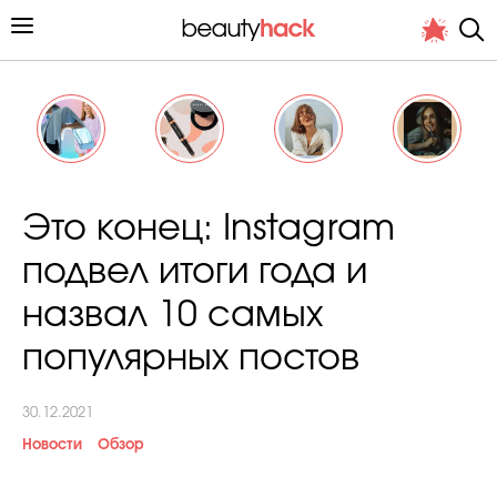
Личный опыт
Это конец: Instagram
Стиль жизни
подвел итоги года и
Подиум
назвал 10 самых
Хит недели от стилиста
популярных постов
30.12.2021
Новости
Обзор
Снимает и тестирует редакция