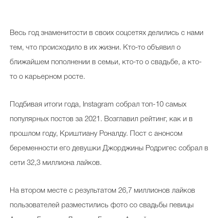
Косметичка профи
Вопрос эксперту
Весь год знаменитости в своих соцсетях делились с нами
Папа может
тем, что происходило в их жизни. Кто-то объявил о
ближайшем пополнении в семьи, кто-то о свадьбе, а кто-
Худеем правильно
то о карьерном росте.
Подбивая итоги года, Instagram собрал топ-10 самых
популярных постов за 2021. Возглавил рейтинг, как и в
Бьютихакер / Мама-хакер
прошлом году, Криштиану Роналду. Пост с анонсом
Выбор визажистов
беременности его девушки Джорджины Родригес собрал в
Выбор косметолога
сети 32,3 миллиона лайков.
Полиция красоты
На втором месте с результатом 26,7 миллионов лайков
Хит недели от визажиста
пользователей разместились фото со свадьбы певицы