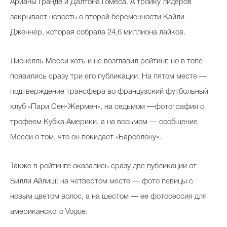
Арианы Гранде и Далтона Гомеса. А тройку лидеров
закрывает новость о второй беременности Кайли
Дженнер, которая собрала 24,6 миллиона лайков.
Celebrity дня
Фотоальбом
Лионелль Месси хоть и не возглавил рейтинг, но в топе
появились сразу три его публикации. На пятом месте —
Интервью со звездой
подтверждение трансфера во французский футбольный
клуб «Пари Сен-Жермен», на седьмом —фотография с
трофеем Кубка Америки, а на восьмом — сообщение
Beauty- битвы
Месси о том, что он покидает «Барселону».
Тесты
Викторины
Также в рейтинге оказались сразу две публикации от
Билли Айлиш: на четвертом месте — фото певицы с
новым цветом волос, а на шестом — ее фотосессия для
американского Vogue.