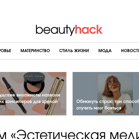
РОВЬЕ
МАТЕРИНСТВО
CТИЛЬ ЖИЗНИ
МОДА
НОВОСТ
удские визажисты назвали
их консилеров для зрелой
Обмануть страх: три спосо
отучить мозг бояться
м «Эстетическая мед