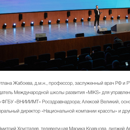
тлана Жабоева, д.м.н., профессор, заслуженный врач РФ и Р
атель Международной школы развития «MIKS» для управленц
ор ФГБУ «ВНИИИМТ» Росздравнадзора; Алексей Великий, осно
неральный директор «Национальной компании красоты» и дру
митрий Хрусталев, телеведущая Марика Кравцова, диджей Ав