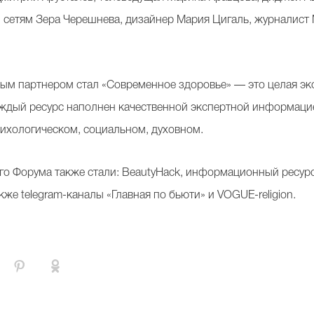
 сетям Зера Черешнева, дизайнер Мария Цигаль, журналист
 партнером стал «Современное здоровье» — это целая экоси
ждый ресурс наполнен качественной экспертной информацие
ихологическом, социальном, духовном.
 Форума также стали: BeautyHack, информационный ресурс 
акже telegram-каналы «Главная по бьюти» и VOGUE-religion.