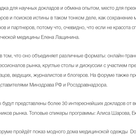
дка для научных докладов и обмена опытом, место для през
оров и поисков истины в таком тонком деле, как сохранение
ов и партнеров, потому что, очевидно, что если не красота 
тической медицины Елена Лащинина.
 в том, что оно объединяет различные форматы: онлайн-тран
ессионалов рынка, круглые столы и дискуссии с участием пр
вцов, ведущих, журналистов и блогеров. На форуме также пр
дставителями Минздрава РФ и Росздравнадзора.
 будут представлены более 30 интереснейших докладов от 
иков рынка. Топовые спикеры программы: Алиса Шарова, Ека
руме пройдёт показ модного дома медицинской одежды Doctor