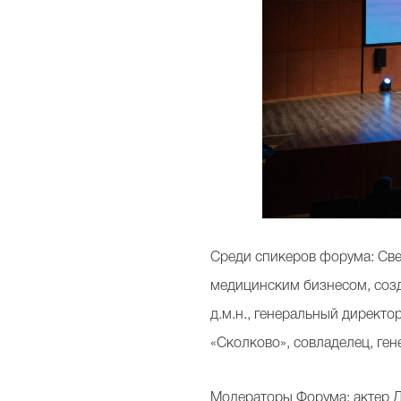
Среди спикеров форума: Све
медицинским бизнесом, созд
д.м.н., генеральный директ
«Сколково», совладелец, ге
Модераторы Форума: актер Д