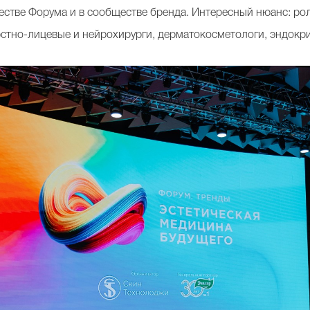
естве Форума и в сообществе бренда. Интересный нюанс: ро
тно-лицевые и нейрохирурги, дерматокосметологи, эндокри