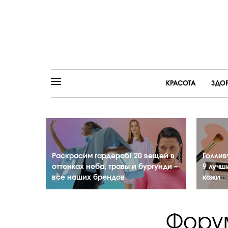
КРАСОТА
ЗДО
Раскрасим гардероб! 20 вещей в
Голлив
оттенках неба, травы и бургунди –
9 лучш
все наших брендов
кожи
Фору