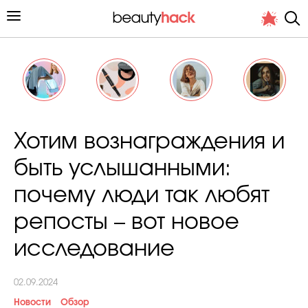
Личный опыт
Хотим вознаграждения и
Стиль жизни
быть услышанными:
Подиум
почему люди так любят
Хит недели от стилиста
репосты – вот новое
исследование
02.09.2024
Снимает и тестирует редакция
Новости
Обзор