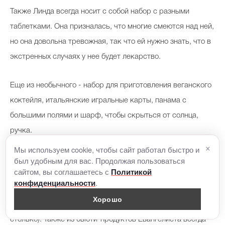
Также Линда всегда носит с собой набор с разными
таблетками. Она призналась, что многие смеются над ней,
но она довольна тревожная, так что ей нужно знать, что в
экстренных случаях у нее будет лекарство.
Еще из необычного - набор для приготовления веганского
коктейля, итальянские игральные карты, панама с
большими полями и шарф, чтобы скрыться от солнца,
ручка.
×
Мы используем cookie, чтобы сайт работал быстро и
был удобным для вас. Продолжая пользоваться
Интересной оказалась и ее косметичка. Линда хранит в
сайтом, вы соглашаетесь с
Политикой
ней любимые средства Pat McGrath - румяна, карандаши и
.
конфиденциальности
блеск для губ, а также сразу несколько разноцветных
Хорошо
лаков для ногтей (причем она не объяснила, зачем ей
столько). Также из бьюти-продуктов Евангелиста всегда