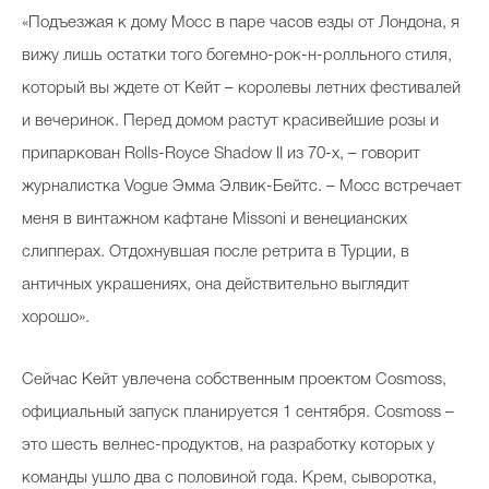
«Подъезжая к дому Мосс в паре часов езды от Лондона, я
вижу лишь остатки того богемно-рок-н-ролльного стиля,
который вы ждете от Кейт – королевы летних фестивалей
и вечеринок. Перед домом растут красивейшие розы и
припаркован Rolls-Royce Shadow II из 70-х, – говорит
журналистка Vogue Эмма Элвик-Бейтс. – Мосс встречает
меня в винтажном кафтане Missoni и венецианских
слипперах. Отдохнувшая после ретрита в Турции, в
античных украшениях, она действительно выглядит
хорошо».
Сейчас Кейт увлечена собственным проектом Cosmoss,
официальный запуск планируется 1 сентября. Cosmoss –
это шесть велнес-продуктов, на разработку которых у
команды ушло два с половиной года. Крем, сыворотка,