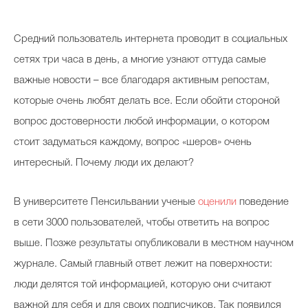
Косметичка профи
Средний пользователь интернета проводит в социальных
Вопрос эксперту
сетях три часа в день, а многие узнают оттуда самые
Папа может
важные новости – все благодаря активным репостам,
Худеем правильно
которые очень любят делать все. Если обойти стороной
вопрос достоверности любой информации, о котором
стоит задуматься каждому, вопрос «шеров» очень
интересный. Почему люди их делают?
Бьютихакер / Мама-хакер
Выбор визажистов
В университете Пенсильвании ученые
оценили
поведение
в сети 3000 пользователей, чтобы ответить на вопрос
Выбор косметолога
выше. Позже результаты опубликовали в местном научном
Полиция красоты
журнале. Самый главный ответ лежит на поверхности:
Хит недели от визажиста
люди делятся той информацией, которую они считают
важной для себя и для своих подписчиков. Так появился