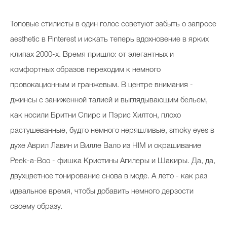
Топовые стилисты в один голос советуют забыть о запросе
aesthetic в Pinterest и искать теперь вдохновение в ярких
клипах 2000-х. Время пришло: от элегантных и
комфортных образов переходим к немного
провокационным и гранжевым. В центре внимания -
джинсы с заниженной талией и выглядывающим бельем,
как носили Бритни Спирс и Пэрис Хилтон, плохо
растушеванные, будто немного неряшливые,
smoky eyes в
духе Аврил Лавин и Вилле Вало из HIM
и окрашивание
Peek-a-Boo
- фишка Кристины Агилеры и Шакиры. Да, да,
двухцветное тонирование снова в моде. А лето - как раз
идеальное время, чтобы добавить немного дерзости
своему образу.