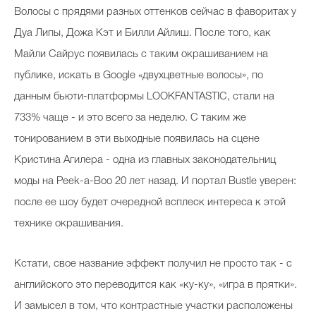
Волосы с прядями разных оттенков сейчас в фаворитах у
Дуа Липы, Дожа Кэт и Билли Айлиш. После того, как
Майли Сайрус появилась с таким окрашиванием на
публике, искать в Google
«
двухцветные волосы
», по
данным бьюти-платформы LOOKFANTASTIC,
стали на
733% чаще - и это всего за неделю. С таким же
тонированием в эти выходные появилась на сцене
Кристина Агилера - одна из главных законодательниц
моды на
Peek-a-Boo 20 лет назад
. И портал
B
ustle уверен:
после ее шоу будет очередной всплеск интереса к этой
технике окрашивания.
Кстати, свое название эффект получил не просто так - с
английского это переводится как
«ку-ку»
,
«игра в прятки».
И замысел в том, что контрастные участки расположены