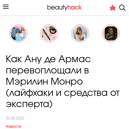
Личный опыт
Как Ану де Армас
Стиль жизни
перевоплощали в
Подиум
Мэрилин Монро
Хит недели от стилиста
(лайфхаки и средства от
эксперта)
20.06.2022
Снимает и тестирует редакция
Новости