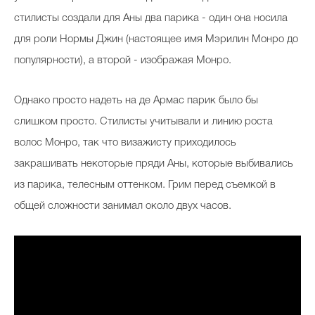
стилисты создали для Аны два парика - один она носила
для роли Нормы Джин (настоящее имя Мэрилин Монро до
Celebrity дня
популярности), а второй - изображая Монро.
Фотоальбом
Однако просто надеть на де Армас парик было бы
Интервью со звездой
слишком просто. Стилисты учитывали и линию роста
волос Монро, так что визажисту приходилось
закрашивать некоторые пряди Аны, которые выбивались
Beauty- битвы
из парика, телесным оттенком. Грим перед съемкой в
Тесты
общей сложности занимал около двух часов.
Викторины