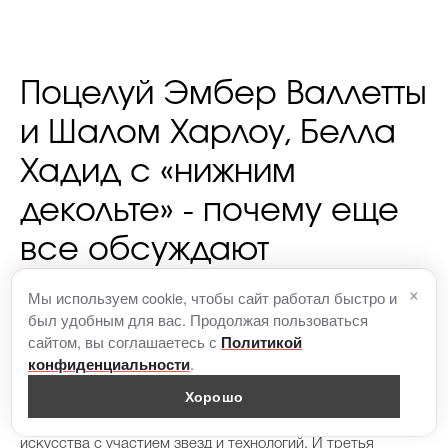
Поцелуй Эмбер Валлетты
и Шалом Харлоу, Белла
Хадид с «нижним
декольте» - почему еще
все обсуждают
коллекцию Mugler
×
Мы используем cookie, чтобы сайт работал быстро и
был удобным для вас. Продолжая пользоваться
сайтом, вы соглашаетесь с
Политикой
.
конфиденциальности
Хорошо
Ролики Mugler - всегда настоящие произведения
искусства с участием звезд и технологий. И третья