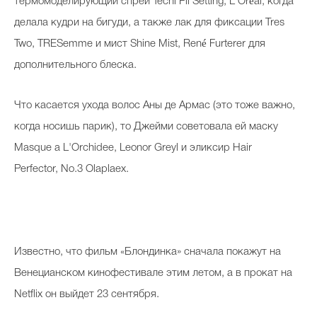
термомоделирующий спрей Tecni Pli Setting, L'Oréal, когда
делала кудри на бигуди, а также лак для фиксации Tres
Two, TRESemme и мист Shine Mist, René Furterer для
дополнительного блеска.
Что касается ухода волос Аны де Армас (это тоже важно,
когда носишь парик), то Джейми советовала ей маску
Masque a L'Orchidee, Leonor Greyl и эликсир Hair
Perfector, No.3 Olaplaex.
Известно, что фильм «Блондинка» сначала покажут на
Венецианском кинофестивале этим летом, а в прокат на
Netflix он выйдет 23 сентября.