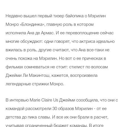
Косметичка профи
Недавно вышел первый тизер байопика о Мэрилин
Вопрос эксперту
Монро «Блондинка», главную роль в котором
Папа может
исполнила Ана де Армас. И ее перевоплощение сейчас
Худеем правильно
многие обсуждают: одни говорят, что актриса идеально
вжилась в роль, другие считают, что Ана все-таки не
очень похожа на Мэрилин. Но вот о ее прическах в
фильмах сомневаться не стоит: стилист по волосам
Бьютихакер / Мама-хакер
Джейми Ли Макинтош, кажется, воспроизвела
Выбор визажистов
легендарные стрижки Монро.
Выбор косметолога
В интервью Marie Claire Us Джейми соообщила, что они с
Полиция красоты
командой рассмотрели 30 образов Мэрилин - от ее
Хит недели от визажиста
детства до пика славы. И все их они брали в расчет,
учитывая ограниченный бюджет команды. В итоге