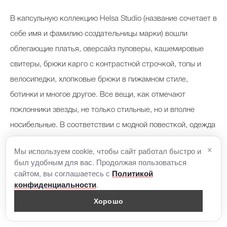
В капсульную коллекцию Helsa Studio (название сочетает в
себе имя и фамилию создательницы марки) вошли
облегающие платья, оверсайз пуловеры, кашемировые
свитеры, брюки карго с контрастной строчкой, топы и
велосипедки, хлопковые брюки в пижамном стиле,
ботинки и многое другое. Все вещи, как отмечают
поклонники звезды, не только стильные, но и вполне
носибельные. В соответствии с модной повесткой, одежда
марки
создана под эгидой
«
эко
»
. Основные материалы -
×
Мы используем cookie, чтобы сайт работал быстро и
веганская кожа, переработанный кашемир, трикотаж,
был удобным для вас. Продолжая пользоваться
хлопок. П
ри этом цены довольно демократичные. Платье-
сайтом, вы соглашаетесь с
Политикой
.
конфиденциальности
труба без бретелей, созданное из органического джерси,
Хорошо
стоит 11 745 рублей, трикотажный топ - 5450 рублей,
бралетт из эко хлопка - 3355.