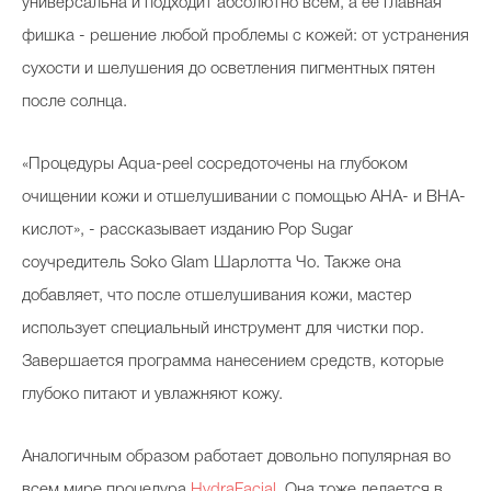
универсальна и подходит абсолютно всем, а ее главная
фишка - решение любой проблемы с кожей: от устранения
сухости и шелушения до осветления пигментных пятен
после солнца.
«Процедуры Aqua-peel сосредоточены на глубоком
очищении кожи и отшелушивании с помощью AHA- и BHA-
кислот», - рассказывает изданию Pop Sugar
соучредитель Soko Glam Шарлотта Чо. Также она
добавляет, что после отшелушивания кожи, мастер
использует специальный инструмент для чистки пор.
Завершается программа нанесением средств, которые
глубоко питают и увлажняют кожу.
Аналогичным образом работает довольно популярная во
всем мире процедура
HydraFacial
. Она тоже делается в