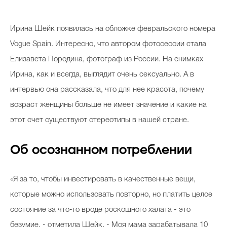
Косметичка профи
Ирина Шейк появилась на обложке февральского номера
Вопрос эксперту
Vogue Spain. Интересно, что автором фотосессии стала
Папа может
Елизавета Породина, фотограф из России. На снимках
Худеем правильно
Ирина, как и всегда, выглядит очень сексуально. А в
интервью она рассказала, что для нее красота, почему
возраст женщины больше не имеет значение и какие на
этот счет существуют стереотипы в нашей стране.
Бьютихакер / Мама-хакер
Об осознанном потреблении
Выбор визажистов
Выбор косметолога
«Я за то, чтобы инвестировать в качественные вещи,
Полиция красоты
которые можно использовать повторно, но платить целое
Хит недели от визажиста
состояние за что-то вроде роскошного халата - это
безумие, - отметила Шейк. - Моя мама зарабатывала 10