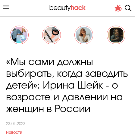
Личный опыт
«Мы сами должны
Стиль жизни
выбирать, когда заводить
Подиум
детей»: Ирина Шейк - о
Хит недели от стилиста
возрасте и давлении на
женщин в России
23.01.2023
Снимает и тестирует редакция
Новости