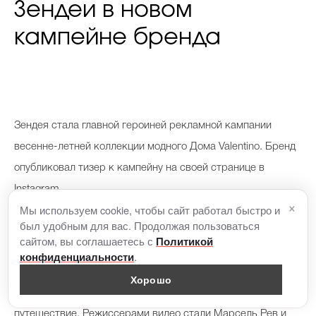
Зендеи в новом
кампейне бренда
Зендея стала главной героиней рекламной кампании
весенне-летней коллекции модного Дома Valentino. Бренд
опубликовал тизер к кампейну на своей странице в
Instagram.
×
Мы используем cookie, чтобы сайт работал быстро и
был удобным для вас. Продолжая пользоваться
Съемки прошли в студии Warner Bros. в Лос-Анджелесе. В
сайтом, вы соглашаетесь с
Политикой
ролике актриса в ярком луке Valentino гуляет под городу
.
конфиденциальности
под песню британской группы The XX Crystalized.
Хорошо
Концепция кампейна — это метафорическое
путешествие. Режиссерами видео стали Марсель Рев и