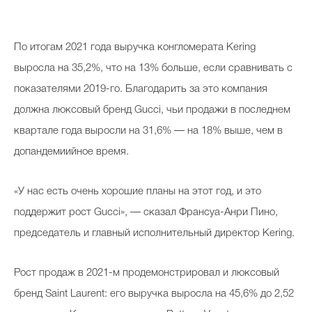
Косметичка профи
Вопрос эксперту
По итогам 2021 года выручка конгломерата Kering
Папа может
выросла на 35,2%, что на 13% больше, если сравнивать с
показателями 2019-го. Благодарить за это компания
Худеем правильно
должна люксовый бренд Gucci, чьи продажи в последнем
квартале года выросли на 31,6% — на 18% выше, чем в
допандемиийное время.
Бьютихакер / Мама-хакер
«У нас есть очень хорошие планы на этот год, и это
Выбор визажистов
поддержит рост Gucci», — сказал Франсуа-Анри Пино,
Выбор косметолога
председатель и главный исполнительный директор Kering.
Полиция красоты
Рост продаж в 2021-м продемонстрировал и люксовый
Хит недели от визажиста
бренд Saint Laurent: его выручка выросла на 45,6% до 2,52