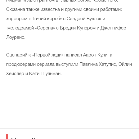
Кидман и Хью Грантом в главных ролях. Кроме того,
Сюзанна также известна и другими своими работами:
хоррором «Птичий короб» с Сандрой Буллок и
мелодрамой «Серена» с Брэдли Купером и Дженнифер
Лоуренс.
Сценарий к «Первой леди» написал Аарон Кули, а
продюсерами сериала выступили Павлина Хатупис, Эйлин
Хейслер и Кэти Шульман.