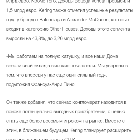
млрд евро. Кроме того, доходы Bottega Veneta превысили
1,5 млрд евро. Kering также отметил успешные результаты
года у брендов Balenciaga и Alexander McQueen, которые
Celebrity дня
входят в категорию Other Houses. Доходы этого сегмента
Фотоальбом
выросли на 43,8%, до 3,26 млрд евро.
Интервью со звездой
«Мы работаем на полную катушку, и все наши Дома
внесли свой вклад в высокие показатели. Мы уверены в
том, что впереди у нас еще один сильный год», —
Beauty- битвы
подытожил Франсуа-Анри Пино.
Тесты
Викторины
Он также добавил, что сейчас конгломерат находится в
поиске потенциально выгодных приобретений, с целью
стать еще более весомым игроком на рынке. Вместе с
этим, в ближайшем будущем Kering планирует расширить