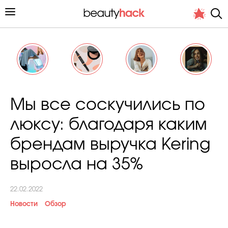
Личный опыт
Мы все соскучились по
Стиль жизни
люксу: благодаря каким
Подиум
брендам выручка Kering
Хит недели от стилиста
выросла на 35%
22.02.2022
Новости
Обзор
Снимает и тестирует редакция