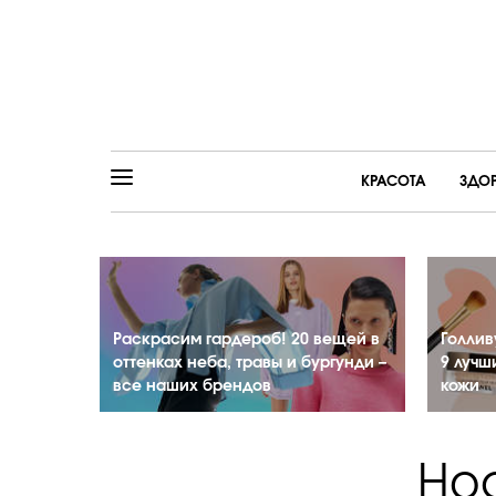
КРАСОТА
ЗДО
Раскрасим гардероб! 20 вещей в
Голлив
оттенках неба, травы и бургунди –
9 лучш
все наших брендов
кожи
Нос