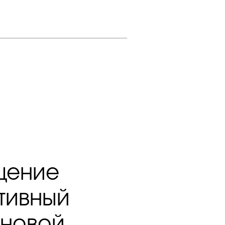
щение
тивный
 новой