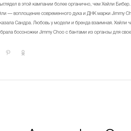
 выглядел в этой кампании более органично, чем Хейли Бибе
йли — воплощение современного духа и ДНК марки Jimmy Cho
казала Сандра. Любовь у модели и бренда взаимная. Хейли ч
брала босоножки Jimmy Choo с бантами из органзы для сво