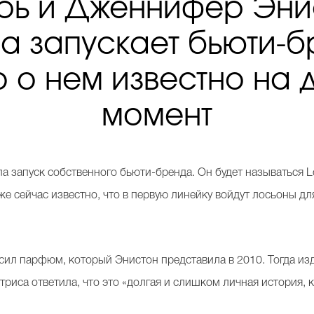
рь и Дженнифер Эни
а запускает бьюти-б
то о нем известно на
момент
а запуск собственного бьюти-бренда. Он будет называться Lol
же сейчас известно, что в первую линейку войдут лосьоны дл
носил парфюм, который Энистон представила в 2010. Тогда и
ктриса ответила, что это «долгая и слишком личная история, 