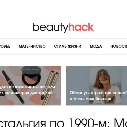
РОВЬЕ
МАТЕРИНСТВО
CТИЛЬ ЖИЗНИ
МОДА
НОВОСТ
удские визажисты назвали
их консилеров для зрелой
Обмануть страх: три спосо
отучить мозг бояться
тальгия по 1990-м: 