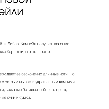
ейли
йли Бибер. Кампейн получил название
нже Карлотти, его полностью
ркивает ее бесконечно длинные ноги. Но,
лях с острым мысом и украшенным камнями
ги, кожаные ботильоны белого цвета,
ые очки и сумки.