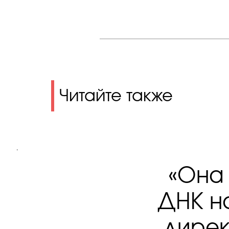
Читайте также
.
«Она
ДНК н
дирек