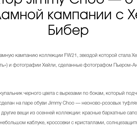
ламной кампании с Х
Бибер
амную кампанию коллекции FW21, звездой которой стала Хе
вать») и фотографии Хейли, сделанные фотографом Пьером-А
упальник черного цвета с вырезами по бокам, который подче
, сделан на паре обуви Jimmy Choo — неоново-розовых туф
 другие вещи из осенней коллекции: красные бархатные сапо
небольшом каблуке, кроссовки с кристаллами, солнцезащитн