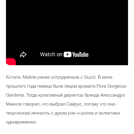
Кстати, Майли ранее сотрудничала с Gucci. В июне
прошлого года певица была лицом аромата Flora Gorgeous
Gardenia. Тогда креативный директор бренда Алессандро
Микеле говорил, что выбрал Сайрус, потому что она -
творческая личность с духом рок-н-ролла и эклектики
одновременно.