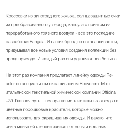
Косметичка профи
Кроссовки из виноградного жмыха, солнцезащитные очки
Вопрос эксперту
из преобразованного углерода, капсула с принтом из
Папа может
переработанного грязного воздуха - все это последние
Худеем правильно
разработки Pangaia. И на них бренд не останавливается,
придумывая все новые условия создания коллекций без
вреда природе. И каждый раз они удивляют все больше.
Бьютихакер / Мама-хакер
На этот раз компания предлагает линейку одежды Re-
Выбор визажистов
color со специальным окрашиванием RecycromTM от
итальянской текстильной химической компании Officina
Выбор косметолога
+39. Главная суть - превращение текстильных отходов в
Полиция красоты
цветные порошковые красители, которые можно
Хит недели от визажиста
использовать для окрашивания одежды. И важно, что
они в меньшей степени зависят от воды и вредных