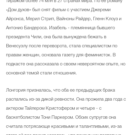
тиражом более 74 млн в 27 странах мира. По ее роману
«Дом духов» был снят фильм с участием Джереми
Айронса, Мерил Стрип, Вайноны Райдер, Гленн Клоуз и
Антонио Бандероса. Изабель - племянница бывшего
президента Чили, она была вынуждена бежать в
Венесуэлу после переворота, стала
специалистом по
правам женщин
, основала газету для феминисток. В
подкасте она рассказала о своем невероятном опыте, но
основной темой стали отношения.
Лонгория призналась, что оба ее предыдущих брака
распались из-за дикой ревности. Она прожила два года с
актером Тайлером Кристофером и четыре - с
баскетболистом Тони Паркером. Обоих супругов она
считала потрясающе красивыми и талантливыми, из-за