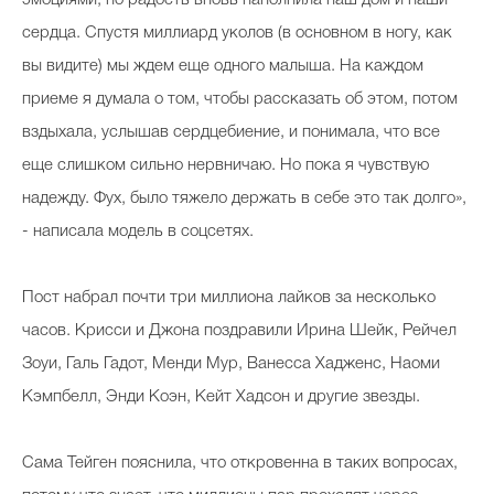
эмоциями, но радость вновь наполнила наш дом и наши
сердца. Спустя миллиард уколов (в основном в ногу, как
вы видите) мы ждем еще одного малыша. На каждом
приеме я думала о том, чтобы рассказать об этом, потом
вздыхала, услышав сердцебиение, и понимала, что все
еще слишком сильно нервничаю. Но пока я чувствую
надежду. Фух, было тяжело держать в себе это так долго»,
- написала модель в соцсетях.
Пост набрал почти три миллиона лайков за несколько
часов. Крисси и Джона поздравили Ирина Шейк, Рейчел
Зоуи, Галь Гадот, Менди Мур, Ванесса Хадженс, Наоми
Кэмпбелл, Энди Коэн, Кейт Хадсон и другие звезды.
Сама Тейген пояснила, что откровенна в таких вопросах,