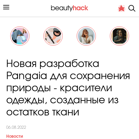
Личный опыт
Новая разработка
Стиль жизни
Pangaia для сохранения
Подиум
природы - красители
Хит недели от стилиста
одежды, созданные из
остатков ткани
06.08.2022
Снимает и тестирует редакция
Новости