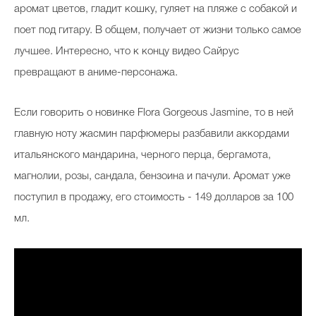
аромат цветов, гладит кошку, гуляет на пляже с собакой и
поет под гитару. В общем, получает от жизни только самое
лучшее. Интересно, что к концу видео Сайрус
превращают в аниме-персонажа.
Если говорить о новинке Flora Gorgeous Jasmine, то в ней
главную ноту жасмин парфюмеры разбавили аккордами
итальянского мандарина, черного перца, бергамота,
магнолии, розы, сандала, бензоина и пачули. Аромат уже
поступил в продажу, его стоимость - 149 долларов за 100
мл.