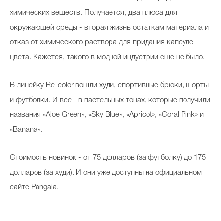
химических веществ. Получается, два плюса для
окружающей среды - вторая жизнь остаткам материала и
Celebrity дня
отказ от химического раствора для придания капсуле
цвета. Кажется, такого в модной индустрии еще не было.
Фотоальбом
Интервью со звездой
В линейку Re-color вошли худи, спортивные брюки, шорты
и футболки. И все - в пастельных тонах, которые получили
названия «Aloe Green», «Sky Blue», «Apricot», «Coral Pink» и
Beauty- битвы
«Banana».
Тесты
Стоимость новинок - от 75 долларов (за футболку) до 175
Викторины
долларов (за худи). И они уже доступны на официальном
сайте Pangaia.