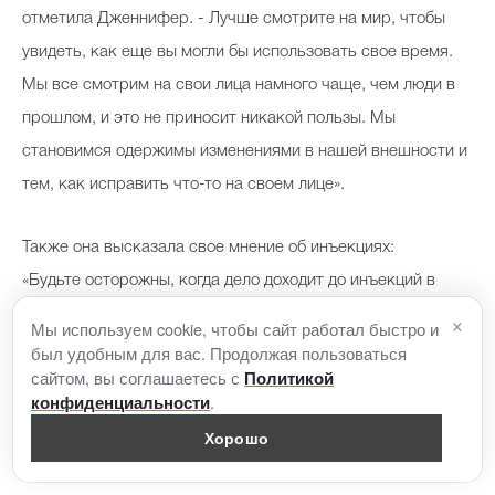
отметила Дженнифер. - Лучше смотрите на мир, чтобы
увидеть, как еще вы могли бы использовать свое время.
Мы все смотрим на свои лица намного чаще, чем люди в
прошлом, и это не приносит никакой пользы. Мы
становимся одержимы изменениями в нашей внешности и
тем, как исправить что-то на своем лице».
Также она высказала свое мнение об инъекциях:
«Будьте осторожны, когда дело доходит до инъекций в
лицо. Будьте невероятно рассудительны и ждите как
×
Мы используем cookie, чтобы сайт работал быстро и
можно дольше, прежде чем что-либо вколоть. Не думайте,
был удобным для вас. Продолжая пользоваться
сайтом, вы соглашаетесь с
Политикой
что если вам 37, то теперь нужны уколы в лицо. Вы не
.
конфиденциальности
должны наносить тонну макияжа и постоянно делать
Хорошо
инъекции».