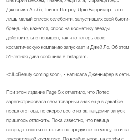
Виктория Бекхэм, Рианна, Леди Гага, Миранда Керр,
Джессика Альба, Гвинет Пэтроу, Дрю Бэрримор - это
лишь малый список селебрити, запустивших свой бьюти-
бренд. Но, кажется, спрос на косметику звезды
действительно повышен, так что теперь свою
косметическую компанию запускает и Джей Ло. Об этом
51-летняя дива сообщила в Instagram.
«#JLoBeauty coming soon», - написала Дженнифер в сети.
При этом издание Page Six отметило, что Лопес
зарегистрировала свой товарный знак еще в декабре
прошлого года, но скорее всего из-за пандемии запуск
пришлось отложить. Пока известно, что певица
сосредоточится не только на продуктах по уходу, но и на
декоративной косметике. По крайне мере, на селфи с