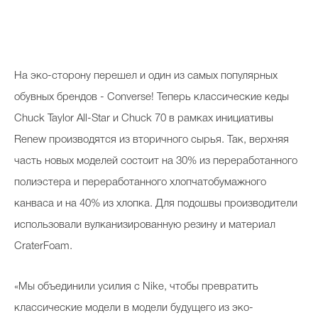
Косметичка профи
Вопрос эксперту
Папа может
На эко-сторону перешел и один из самых популярных
Худеем правильно
обувных брендов - Converse! Теперь классические кеды
Chuck Taylor All-Star и Chuck 70 в рамках инициативы
Renew производятся из вторичного сырья. Так, верхняя
часть новых моделей состоит на 30% из переработанного
Бьютихакер / Мама-хакер
полиэстера и переработанного хлопчатобумажного
канваса и на 40% из хлопка. Для подошвы производители
Выбор визажистов
использовали вулканизированную резину и материал
Выбор косметолога
CraterFoam.
Полиция красоты
«Мы объединили усилия с Nike, чтобы превратить
Хит недели от визажиста
классические модели в модели будущего из эко-