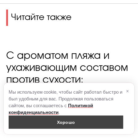
Читайте также
С ароматом пляжа и
ухаживающим составом
против сухости:
×
рассказываем о новом
Мы используем cookie, чтобы сайт работал быстро и
был удобным для вас. Продолжая пользоваться
антисептике Zara,
сайтом, вы соглашаетесь с
Политикой
.
конфиденциальности
который разработала
Хорошо
Джо Малон