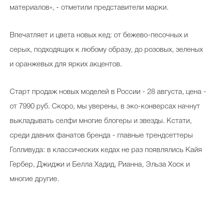
материалов», - отметили представители марки.
Впечатляет и цвета новых кед: от бежево-песочных и
Celebrity дня
серых, подходящих к любому образу, до розовых, зеленых
Фотоальбом
и оранжевых для ярких акцентов.
Интервью со звездой
Старт продаж новых моделей в России - 28 августа, цена -
от 7990 руб. Скоро, мы уверены, в эко-конверсах начнут
Beauty- битвы
выкладывать селфи многие блогеры и звезды. Кстати,
среди давних фанатов бренда - главные трендсеттеры
Тесты
Голливуда: в классических кедах не раз появлялись Кайя
Викторины
Гербер, Джиджи и Белла Хадид, Рианна, Эльза Хоск и
многие другие.