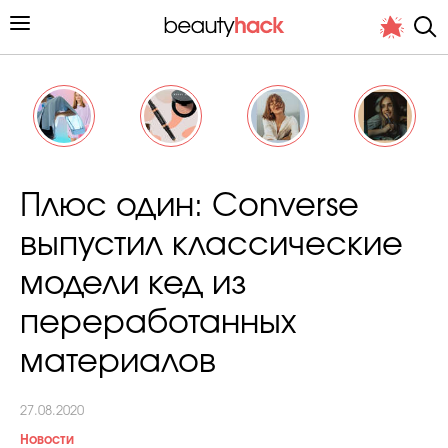
Личный опыт
Плюс один: Converse
Стиль жизни
выпустил классические
Подиум
модели кед из
Хит недели от стилиста
переработанных
материалов
27.08.2020
Снимает и тестирует редакция
Новости