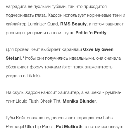
наградила ее пухлыми губами, так что приходится
подчеркивать глаза. Хадсон использует коричневые тени и
хайлайтер Luminizer Quad,
RMS Beauty
, а потом завивает
ресницы щипцами и наносит тушь
Petite 'n Pretty
.
Для бровей Кейт выбирает карандаш
Gxve By Gwen
Stefani
. Чтобы они получились идеальными, она сначала
обозначает форму точками (этот трюк знаменитость
увидела в TikTok).
На скулы Хадсон наносит хайлайтер, а на щеки - румяна-
тинт Liquid Flush Cheek Tint,
Monika Blunder
.
Губы Кейт сначала подрисовывает карандашом Labs
Permagel Ultra Lip Pencil,
Pat McGrath
, а потом использует