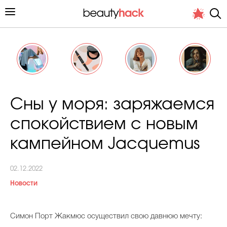
Личный опыт
Сны у моря: заряжаемся
Стиль жизни
спокойствием с новым
Подиум
кампейном Jacquemus
Хит недели от стилиста
02.12.2022
Новости
Симон Порт Жакмюс осуществил свою давнюю мечту:
Снимает и тестирует редакция