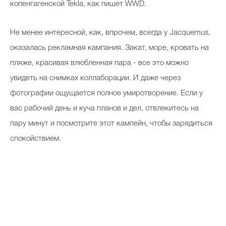
копенгагенской Tekla, как пишет WWD.
Не менее интересной, как, впрочем, всегда у Jacquemus,
Celebrity дня
оказалась рекламная кампания. Закат, море, кровать на
Фотоальбом
пляже, красивая влюбленная пара - все это можно
увидеть на снимках коллаборации. И даже через
Интервью со звездой
фотографии ощущается полное умиротворение. Если у
вас рабочий день и куча планов и дел, отвлекитесь на
пару минут и посмотрите этот кампейн, чтобы зарядиться
Beauty- битвы
спокойствием.
Тесты
Викторины