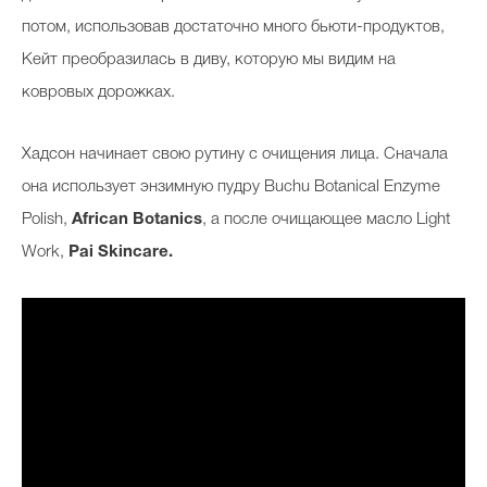
потом, использовав достаточно много бьюти-продуктов,
Кейт преобразилась в диву, которую мы видим на
ковровых дорожках.
Хадсон начинает свою рутину с очищения лица. Сначала
она использует энзимную пудру
Buchu Botanical Enzyme
Polish,
African Botanics
, а после очищающее масло Light
Work,
Pai Skincare.