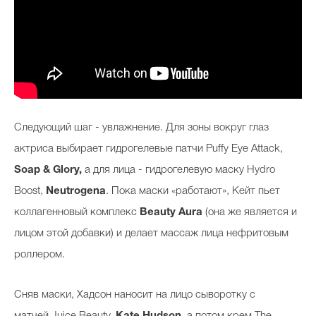
Следующий шаг - увлажнение. Для зоны вокруг глаз
актриса выбирает гидрогелевые патчи Puffy Eye Attack,
Soap & Glory,
а для лица - гидрогелевую маску
Hydro
Boost,
Neutrogena
. Пока маски «работают», Кейт пьет
коллагенновый комплекс
Beauty Aura
(она же является и
лицом этой добавки) и делает массаж лица нефритовым
роллером.
Сняв маски, Хадсон наносит на лицо сыворотку с