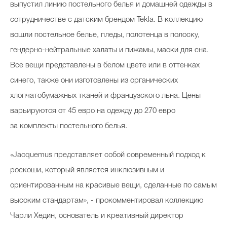
выпустил линию постельного белья и домашней одежды в
Косметичка профи
сотрудничестве с датским брендом Tekla. В коллекцию
Вопрос эксперту
вошли постельное белье, пледы, полотенца в полоску,
Папа может
гендерно-нейтральные халаты и пижамы, маски для сна.
Все вещи представлены в белом цвете или в оттенках
Худеем правильно
синего, также они изготовлены из органических
хлопчатобумажных тканей и французского льна. Цены
варьируются от 45 евро на одежду до 270 евро
за комплекты постельного белья.
Бьютихакер / Мама-хакер
Выбор визажистов
«Jacquemus представляет собой современный подход к
Выбор косметолога
роскоши, который является инклюзивным и
ориентированным на красивые вещи, сделанные по самым
Полиция красоты
высоким стандартам», - прокомментировал коллекцию
Хит недели от визажиста
Чарли Хедин, основатель и креативный директор