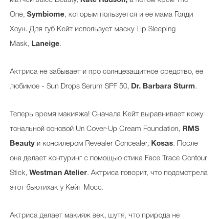
матчей Juice Beauty,
Kate Hudson,
а потом крем
The
One,
Symbiome
, которым пользуется и ее мама Голди
Хоун. Для губ Кейт использует маску Lip Sleeping
Mask,
Laneige
.
Актриса не забывает и про солнцезащитное средство, ее
любимое - Sun Drops Serum SPF 50,
Dr. Barbara Sturm
.
Теперь время макияжа! Сначала Кейт выравнивает кожу
тональной основой Un Cover-Up Cream Foundation,
RMS
Beauty
и консилером Revealer Concealer,
Kosas
. После
она делает контуринг с помощью стика Face Trace Contour
Stick,
Westman Atelier
. Актриса говорит, что подсмотрела
этот бьютихак у Кейт Мосс.
Актриса делает макияж век, шутя, что природа не