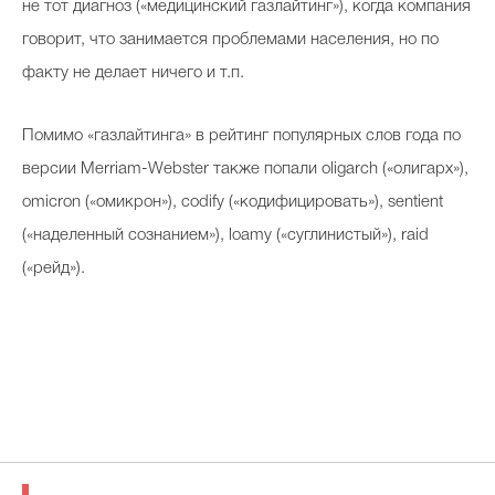
не тот диагноз («медицинский газлайтинг»), когда компания
говорит, что занимается проблемами населения, но по
факту не делает ничего и т.п.
Помимо «газлайтинга» в рейтинг популярных слов года по
версии Merriam-Webster также попали oligarch («олигарх»),
omicron («омикрон»), codify («кодифицировать»), sentient
(«наделенный сознанием»), loamy («суглинистый»), raid
(«рейд»).