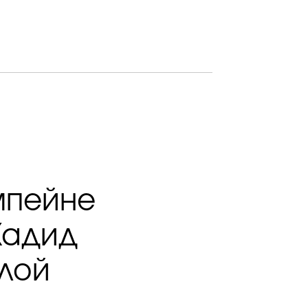
мпейне
Хадид
лой