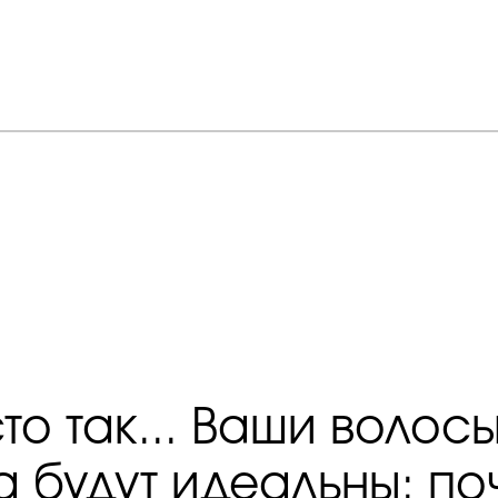
то так... Ваши волос
а будут идеальны: по