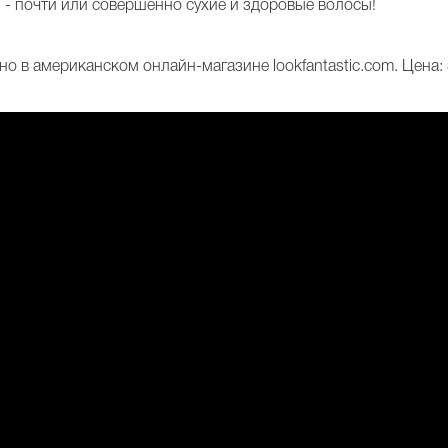
» - почти или совершенно сухие и здоровые волосы!
жно в американском онлайн-магазине lookfantastic.com. Цена: