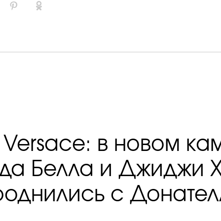
 Versace: в новом ка
да Белла и Джиджи 
роднились с Донател