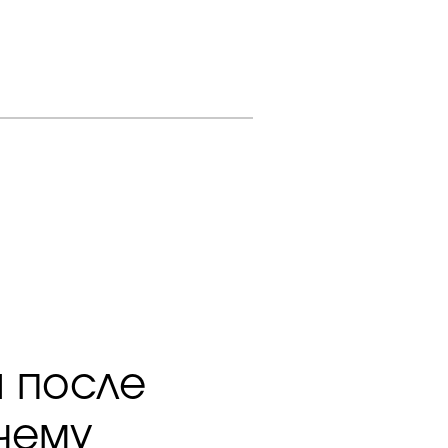
ы после
чему