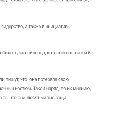
миру. К тому же у нее великолепный стиль»,—
 лидерство, а также в инициативы
 юбилею Диснейленда, который состоится 6
и пишут, что она потеряла свою
ючный костюм. Такой наряд, по их мнению,
а то, что они любят милые вещи.