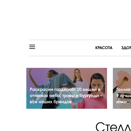
КРАСОТА
ЗДО
Раскрасим гардероб! 20 вещей в
Голлив
оттенках неба, травы и бургунди –
9 лучш
все наших брендов
кожи
Стел