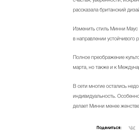
счастья, уверенности, искре
рассказала британский диза
Изменить стиль Минни Маус 
в направлении устойчивого р
Полное преображение культо
марта, но также и к Между
В сети многие остались нед
индивидуальность. Особенно
делает Минни менее женствен
Поделиться: