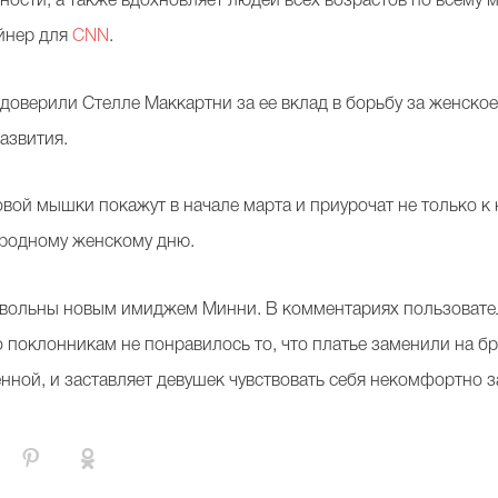
нности, а также вдохновляет людей всех возрастов по всему 
йнер для
CNN
.
доверили Стелле Маккартни за ее вклад в борьбу за женское
азвития.
вой мышки покажут в начале марта и приурочат не только к
народному женскому дню.
овольны новым имиджем Минни. В комментариях пользовател
 поклонникам не понравилось то, что платье заменили на бр
ной, и заставляет девушек чувствовать себя некомфортно з