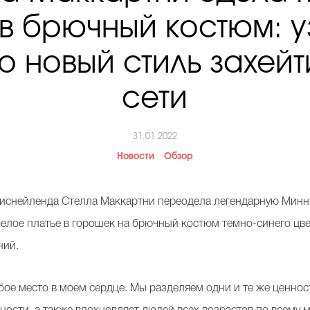
в брючный костюм: у
то новый стиль захейт
сети
31.01.2022
Новости
Обзор
 Диснейленда Стелла Маккартни переодела легендарную Ми
белое платье в горошек на брючный костюм темно-синего цве
ний.
бое место в моем сердце. Мы разделяем одни и те же ценнос