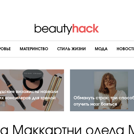
РОВЬЕ
МАТЕРИНСТВО
CТИЛЬ ЖИЗНИ
МОДА
НОВОСТ
удские визажисты назвали
их консилеров для зрелой
Обмануть страх: три спосо
отучить мозг бояться
ла Маккартни одела 