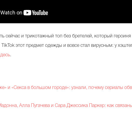
сть сейчас и трикотажный топ без бретелей, который героин
 TikTok этот предмет одежды и вовсе стал вирусным: у хэшт
здесь
.
же» и «Секса в большом городе»: узнали, почему сериалы об
Мадонна, Алла Пугачева и Сара Джессика Паркер: как связаны