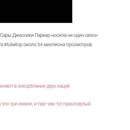
я Сары Джессики Паркер носила не один сезон
ега #tubetop около 54 миллиона просмотров.
виняют в оскорблении двух наций
 эти три имени, и при чем тут пресловутый