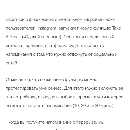
Косметичка профи
Вопрос эксперту
Заботясь о физическом и ментальном здоровье своих
Папа может
пользователей, Instagram запускает новую функцию Take
A Break («Сделай перерыв»). Соблюдая определенный
Худеем правильно
интервал времени, платформа будет отправлять
напоминания о том, что нужно отдохнуть от социальных
сетей.
Бьютихакер / Мама-хакер
Отмечается, что по желанию функцию можно
Выбор визажистов
протестировать уже сейчас. Для этого нужно включить ее
Выбор косметолога
в «настройках», а заодно и выбрать время, спустя которое
вы хотите получить напоминание (10, 20 или 30 минут).
Полиция красоты
Хит недели от визажиста
«Когда вы получите напоминание о перерыве, мы