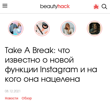
Личный опыт
Take A Break: что
Стиль жизни
известно о новой
Подиум
функции Instagram и на
Хит недели от стилиста
кого она нацелена
08.12.2021
Новости
Обзор
Снимает и тестирует редакция