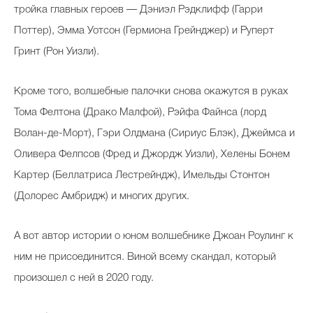
тройка главных героев — Дэниэл Рэдклифф (Гарри
Поттер), Эмма Уотсон (Гермиона Грейнджер) и Руперт
Гринт (Рон Уизли).
Кроме того, волшебные палочки снова окажутся в руках
Тома Фелтона (Драко Малфой), Рэйфа Файнса (лорд
Волан-де-Морт), Гэри Олдмана (Сириус Блэк), Джеймса и
Оливера Фелпсов (Фред и Джордж Уизли), Хелены Бонем
Картер (Беллатриса Лестрейндж), Имельды Стонтон
(Долорес Амбридж) и многих других.
А вот автор истории о юном волшебнике Джоан Роулинг к
ним не присоединится. Виной всему скандал, который
произошел с ней в 2020 году.