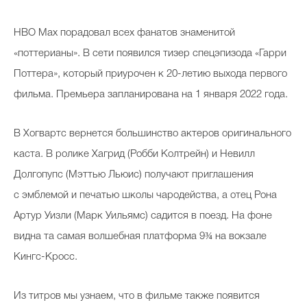
HBO Max порадовал всех фанатов знаменитой
«поттерианы». В сети появился тизер спецэпизода «Гарри
Поттера», который приурочен к 20-летию выхода первого
фильма. Премьера запланирована на 1 января 2022 года.
В Хогвартс вернется большинство актеров оригинального
каста. В ролике Хагрид (Робби Колтрейн) и Невилл
Долгопупс (Мэттью Льюис) получают приглашения
с эмблемой и печатью школы чародейства, а отец Рона
Артур Уизли (Марк Уильямс) садится в поезд. На фоне
видна та самая волшебная платформа 9¾ на вокзале
Кингс-Кросс.
Из титров мы узнаем, что в фильме также появится