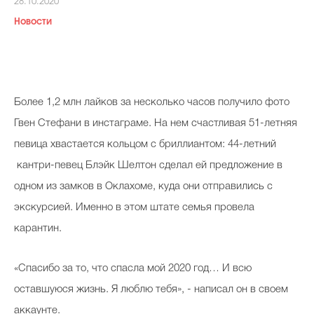
28.10.2020
Косметичка профи
Новости
Вопрос эксперту
Папа может
Худеем правильно
Более 1,2 млн лайков за несколько часов получило фото
Гвен Стефани в инстаграме. На нем счастливая 51-летняя
певица хвастается кольцом с бриллиантом: 44-летний
кантри-певец Блэйк Шелтон сделал ей предложение в
Бьютихакер / Мама-хакер
одном из замков в Оклахоме, куда они отправились с
Выбор визажистов
экскурсией. Именно в этом штате семья провела
карантин.
Выбор косметолога
Полиция красоты
«Спасибо за то, что спасла мой 2020 год… И всю
Хит недели от визажиста
оставшуюся жизнь. Я люблю тебя», - написал он в своем
аккаунте.