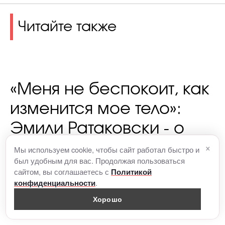
Читайте также
«Меня не беспокоит, как
изменится мое тело»:
Эмили Ратаковски - о
×
принятии себя во время
Мы используем cookie, чтобы сайт работал быстро и
был удобным для вас. Продолжая пользоваться
беременности и о том,
сайтом, вы соглашаетесь с
Политикой
.
конфиденциальности
почему пол ребенка не
Хорошо
важен