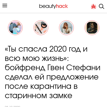
Личный опыт
«Ты спасла 2020 год и
Стиль жизни
всю мою жизнь»:
Подиум
бойфренд Гвен Стефани
Хит недели от стилиста
сделал ей предложение
после карантина в
старинном замке
Снимает и тестирует редакция