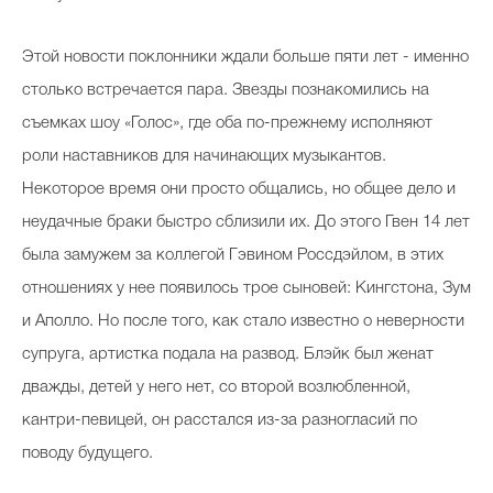
Этой новости поклонники ждали больше пяти лет - именно
Celebrity дня
столько встречается пара. Звезды познакомились на
съемках шоу «Голос», где оба по-прежнему исполняют
Фотоальбом
роли наставников для начинающих музыкантов.
Интервью со звездой
Некоторое время они просто общались, но общее дело и
неудачные браки быстро сблизили их. До этого Гвен 14 лет
была замужем за коллегой Гэвином Россдэйлом, в этих
Beauty- битвы
отношениях у нее появилось трое сыновей: Кингстона, Зум
Тесты
и Аполло. Но после того, как стало известно о неверности
супруга, артистка подала на развод. Блэйк был женат
Викторины
дважды, детей у него нет, со второй возлюбленной,
кантри-певицей, он расстался из-за разногласий по
поводу будущего.