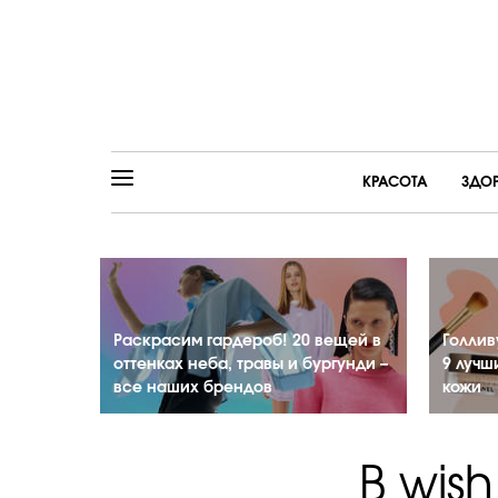
КРАСОТА
ЗДО
Раскрасим гардероб! 20 вещей в
Голлив
оттенках неба, травы и бургунди –
9 лучш
все наших брендов
кожи
В wish