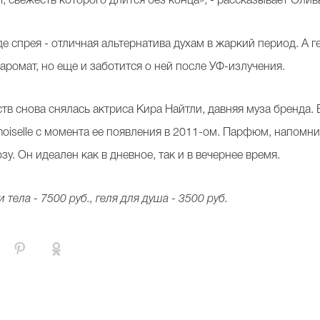
, свежесть которого длится без конца», - рассказывает Оли
е спрея - отличная альтернатива духам в жаркий период. А ге
аромат, но еще и заботится о ней после УФ-излучения.
в снова снялась актриса Кира Найтли, давняя муза бренда. В
iselle с момента ее появления в 2011-ом. Парфюм, напомним
зу. Он идеален как в дневное, так и в вечернее время.
тела - 7500 руб., геля для душа - 3500 руб.