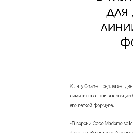
для
лини
ф
К лету Chanel предлагает дв
лимитированной коллекции Co
его легкой формуле.
«В версии Coco Mademoiselle