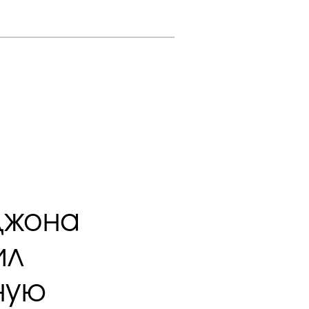
 Джона
ил
ную