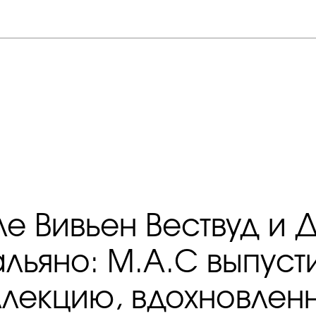
ле Вивьен Вествуд и
альяно: M.A.C выпуст
ллекцию, вдохновлен