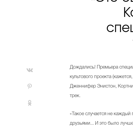
К
спе
Дождались! Премьера специа
культового проекта (кажется
Дженнифер Энистон, Кортни 
трек.
«Такое случается не каждый 
друзьями... И это было лучш