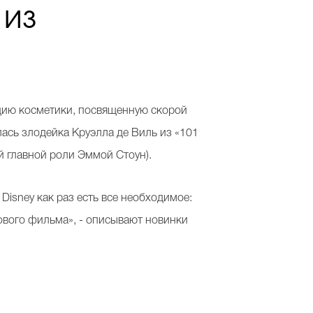
 из
екцию косметики, посвященную скорой
лась злодейка Круэлла де Виль из «101
й главной роли Эммой Стоун).
Disney как раз есть все необходимое:
нового фильма», - описывают новинки