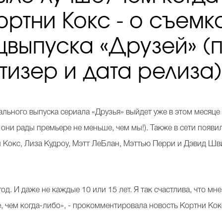
ортни Кокс - о съемк
цвыпуска «Друзей» (
тизер и дата релиза
льного выпуска сериала «Друзья» выйдет уже в этом месяце 
, они рады премьере не меньше, чем мы!). Также в сети появи
Кокс, Лиза Кудроу, Мэтт ЛеБлан, Мэттью Перри и Дэвид Шв
год. И даже не каждые 10 или 15 лет. Я так счастлива, что м
е, чем когда-либо», - прокомментировала новость Кортни Кок