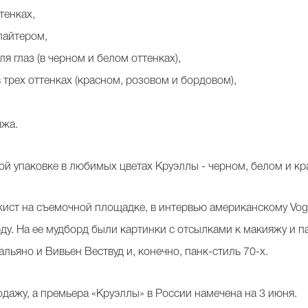
тенках,
лайтером,
я глаз (в черном и белом оттенках),
в трех оттенках (красном, розовом и бордовом),
яжа.
ой упаковке в любимых цветах Круэллы - черном, белом и кр
жист на съемочной площадке, в интервью американскому Vogu
у. На ее мудборд были картинки с отсылками к макияжу и пари
альяно и Вивьен Вествуд и, конечно, панк-стиль 70-х.
одажу, а премьера «Круэллы» в России намечена на 3 июня.