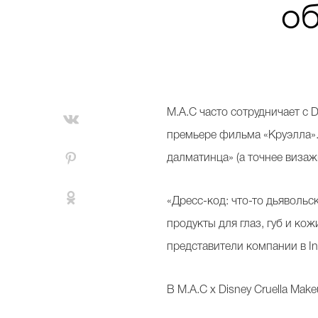
об
M.A.C часто сотрудничает с 
премьере фильма «Круэлла». 
далматинца» (а точнее виза
«Дресс-код: что-то дьявольс
продукты для глаз, губ и к
представители компании в I
В M.A.C x Disney Cruella Ma