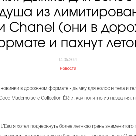
 душа из лимитирова
и Chanel (они в дор
ормате и пахнут лето
14.05.2021
Новости
е новинки в дорожном формате - дымку для волос и тела и ге
co Mademoiselle Collection Été и, как понятно из названия,
 L’Eau я хотел подчеркнуть более летнюю грань знаменитого