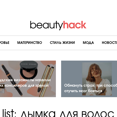
РОВЬЕ
МАТЕРИНСТВО
CТИЛЬ ЖИЗНИ
МОДА
НОВОСТ
удские визажисты назвали
их консилеров для зрелой
Обмануть страх: три спосо
отучить мозг бояться
 list: дымка для волос