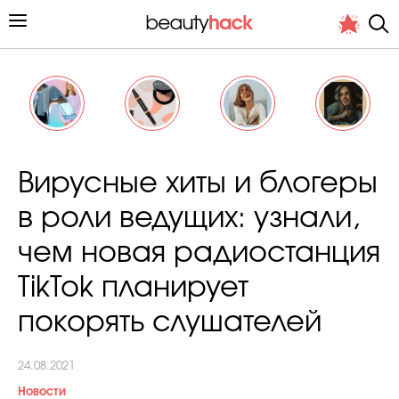
Личный опыт
Вирусные хиты и блогеры
Стиль жизни
в роли ведущих: узнали,
Подиум
чем новая радиостанция
Хит недели от стилиста
TikTok планирует
покорять слушателей
24.08.2021
Снимает и тестирует редакция
Новости