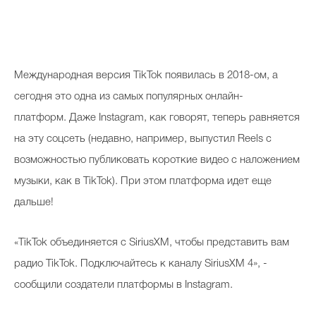
Косметичка профи
Вопрос эксперту
Папа может
Международная версия TikTok появилась в 2018-ом, а
Худеем правильно
сегодня это одна из самых популярных онлайн-
платформ. Даже Instagram, как говорят, теперь равняется
на эту соцсеть (недавно, например, выпустил Reels с
возможностью публиковать короткие видео с наложением
Бьютихакер / Мама-хакер
музыки, как в TikTok). При этом платформа идет еще
дальше!
Выбор визажистов
Выбор косметолога
«TikTok объединяется с SiriusXM, чтобы представить вам
Полиция красоты
радио TikTok. Подключайтесь к каналу SiriusXM 4», -
сообщили создатели платформы в Instagram.
Хит недели от визажиста