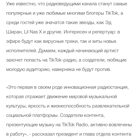
Уже известно, что радиоведущими канала станут самые
популярные и уже любимые многими блогеры TikTok, а
среди гостей уже значатся такие звезды, как Эд
Celebrity дня
Ширан, Lil Nas X и другие. Интересен и репертуар: в
Фотоальбом
эфире будут как вирусные треки, так и хиты новых
Интервью со звездой
исполнителей. Думаем, каждый начинающий артист
захочет попасть на TikTok-радио, а создатели, любящие
молодую аудиторию, наверняка не будут против.
Beauty- битвы
«Это первая в своем роде инновационная радиостанция,
Тесты
которая отражает движение мировой музыкальной
Викторины
культуры, яркость и жизнеспособность развлекательной
социальной платформы. Создатели контента,
презентующие музыку на TikTok Radio, активно вовлечены
в работу», - рассказал президент и глава отдела контента