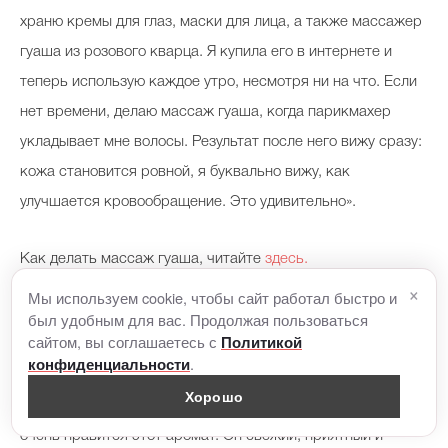
храню кремы для глаз, маски для лица, а также массажер
гуаша из розового кварца. Я купила его в интернете и
теперь использую каждое утро, несмотря ни на что. Если
нет времени, делаю массаж гуаша, когда парикмахер
укладывает мне волосы. Результат после него вижу сразу:
кожа становится ровной, я буквально вижу, как
улучшается кровообращение. Это удивительно».
Как делать массаж гуаша, читайте
здесь.
×
Мы используем cookie, чтобы сайт работал быстро и
Аромат Estee Lauder
был удобным для вас. Продолжая пользоваться
сайтом, вы соглашаетесь с
Политикой
.
конфиденциальности
«Я была очень взволнована, когда мне предложили стать
Хорошо
лицом Beautiful Magnolia, потому что мне действительно
очень нравится этот аромат. Он свежий, приятный и