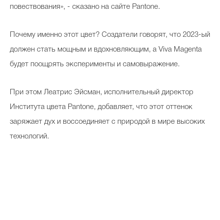
повествования», - сказано на сайте Pantone.
Почему именно этот цвет? Создатели говорят, что 2023-ый
Celebrity дня
должен стать мощным и вдохновляющим, а Viva Magenta
Фотоальбом
будет поощрять эксперименты и самовыражение.
Интервью со звездой
При этом Леатрис Эйсман, исполнительный директор
Института цвета Pantone, добавляет, что этот оттенок
заряжает дух и воссоединяет с природой в мире высоких
Beauty- битвы
технологий.
Тесты
Викторины