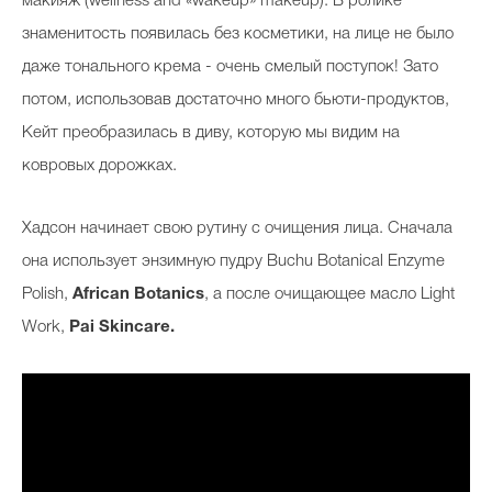
макияж (wellness and «wakeup» makeup). В ролике
знаменитость появилась без косметики, на лице не было
даже тонального крема - очень смелый поступок! Зато
потом, использовав достаточно много бьюти-продуктов,
Кейт преобразилась в диву, которую мы видим на
ковровых дорожках.
Хадсон начинает свою рутину с очищения лица. Сначала
она использует энзимную пудру
Buchu Botanical Enzyme
Polish,
African Botanics
, а после очищающее масло Light
Work,
Pai Skincare.