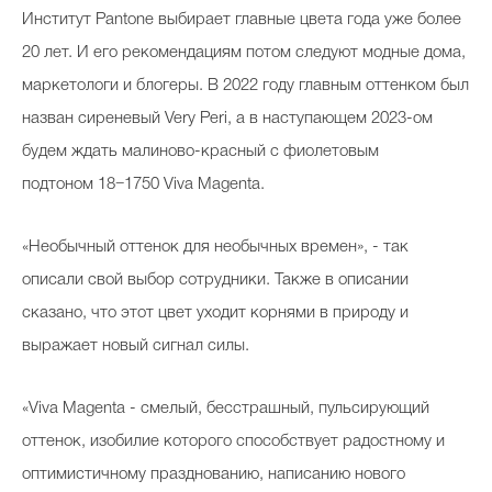
Институт Pantone выбирает главные цвета года уже более
Косметичка профи
20 лет. И его рекомендациям потом следуют модные дома,
Вопрос эксперту
маркетологи и блогеры. В 2022 году главным оттенком был
Папа может
назван сиреневый Very Peri, а в наступающем 2023-ом
Худеем правильно
будем ждать малиново-красный с фиолетовым
подтоном 18−1750 Viva Magenta.
«Необычный оттенок для необычных времен», - так
Бьютихакер / Мама-хакер
описали свой выбор сотрудники. Также в описании
сказано, что этот цвет уходит корнями в природу и
Выбор визажистов
выражает новый сигнал силы.
Выбор косметолога
Полиция красоты
«Viva Magenta - смелый, бесстрашный, пульсирующий
оттенок, изобилие которого способствует радостному и
Хит недели от визажиста
оптимистичному празднованию, написанию нового