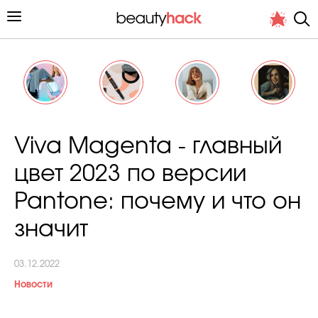
Личный опыт
Viva Magenta - главный
Стиль жизни
цвет 2023 по версии
Подиум
Pantone: почему и что он
Хит недели от стилиста
значит
03.12.2022
Новости
Снимает и тестирует редакция