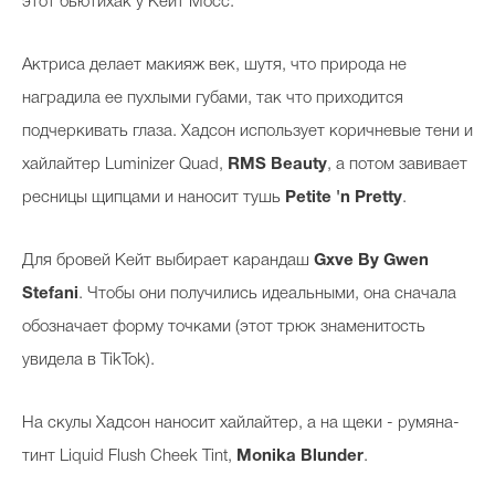
этот бьютихак у Кейт Мосс.
Актриса делает макияж век, шутя, что природа не
наградила ее пухлыми губами, так что приходится
подчеркивать глаза. Хадсон использует коричневые тени и
хайлайтер Luminizer Quad,
RMS Beauty
, а потом завивает
ресницы щипцами и наносит тушь
Petite 'n Pretty
.
Для бровей Кейт выбирает карандаш
Gxve By Gwen
Stefani
. Чтобы они получились идеальными, она сначала
обозначает форму точками (этот трюк знаменитость
увидела в TikTok).
На скулы Хадсон наносит хайлайтер, а на щеки - румяна-
тинт Liquid Flush Cheek Tint,
Monika Blunder
.