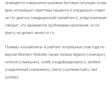
приводятся совершенно разовые бытовые ситуации: когда
врач игнорирует симптомы пациента и специально ставит
не тот диагноз («медицинский газлайтинг»), когда компания
говорит, что занимается проблемами населения, но по
факту не делает ничего и т.п.
Помимо «газлайтинга» в рейтинг популярных слов года по
версии Merriam-Webster также попали oligarch («олигарх»),
omicron («омикрон»), codify («кодифицировать»), sentient
(«наделенный сознанием»), loamy («суглинистый»), raid
(«рейд»).