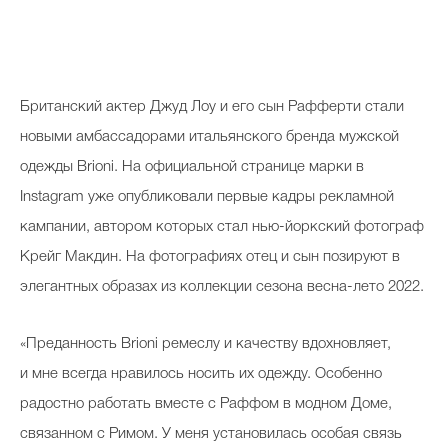
Косметичка профи
Вопрос эксперту
Папа может
Британский актер Джуд Лоу и его сын Рафферти стали
Худеем правильно
новыми амбассадорами итальянского бренда мужской
одежды Brioni. На официальной странице марки в
Instagram уже опубликовали первые кадры рекламной
кампании, автором которых стал нью-йоркский фотограф
Бьютихакер / Мама-хакер
Крейг Макдин. На фотографиях отец и сын позируют в
элегантных образах из коллекции сезона весна-лето 2022.
Выбор визажистов
Выбор косметолога
«Преданность Brioni ремеслу и качеству вдохновляет,
Полиция красоты
и мне всегда нравилось носить их одежду. Особенно
радостно работать вместе с Раффом в модном Доме,
Хит недели от визажиста
связанном с Римом. У меня установилась особая связь