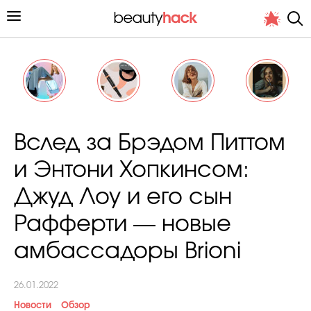
Личный опыт
Вслед за Брэдом Питтом
Стиль жизни
и Энтони Хопкинсом:
Подиум
Джуд Лоу и его сын
Хит недели от стилиста
Рафферти — новые
амбассадоры Brioni
26.01.2022
Снимает и тестирует редакция
Новости
Обзор