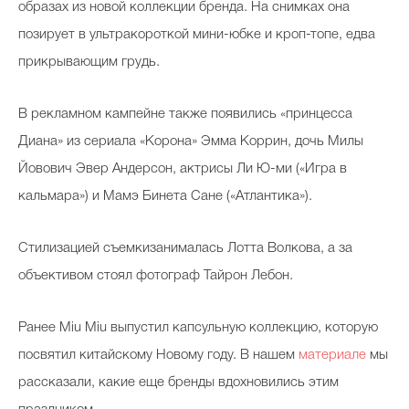
образах из новой коллекции бренда. На снимках она
позирует в ультракороткой мини-юбке и кроп-топе, едва
прикрывающим грудь.
В рекламном кампейне также появились «принцесса
Диана» из сериала «Корона» Эмма Коррин, дочь Милы
Йовович Эвер Андерсон, актрисы Ли Ю-ми («Игра в
кальмара») и Мамэ Бинета Сане («Атлантика»).
Стилизацией съемкизанималась Лотта Волкова, а за
объективом стоял фотограф Тайрон Лебон.
Ранее Miu Miu выпустил капсульную коллекцию, которую
посвятил китайскому Новому году. В нашем
материале
мы
рассказали, какие еще бренды вдохновились этим