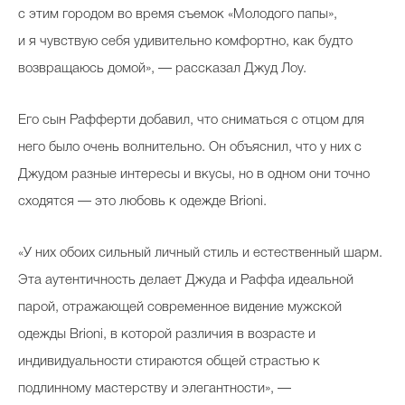
с этим городом во время съемок «Молодого папы»,
и я чувствую себя удивительно комфортно, как будто
возвращаюсь домой», — рассказал Джуд Лоу.
Celebrity дня
Фотоальбом
Его сын Рафферти добавил, что сниматься с отцом для
Интервью со звездой
него было очень волнительно. Он объяснил, что у них с
Джудом разные интересы и вкусы, но в одном они точно
сходятся — это любовь к одежде Brioni.
Beauty- битвы
«У них обоих сильный личный стиль и естественный шарм.
Тесты
Эта аутентичность делает Джуда и Раффа идеальной
Викторины
парой, отражающей современное видение мужской
одежды Brioni, в которой различия в возрасте и
индивидуальности стираются общей страстью к
подлинному мастерству и элегантности», —