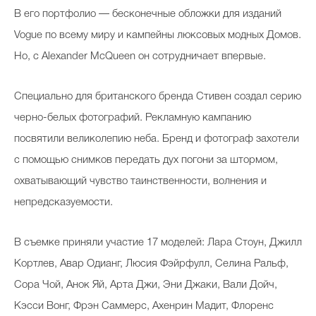
В его портфолио — бесконечные обложки для изданий
Vogue по всему миру и кампейны люксовых модных Домов.
Но, с Alexander McQueen он сотрудничает впервые.
Специально для британского бренда Стивен создал серию
черно-белых фотографий. Рекламную кампанию
посвятили великолепию неба. Бренд и фотограф захотели
с помощью снимков передать дух погони за штормом,
охватывающий чувство таинственности, волнения и
непредсказуемости.
В съемке приняли участие 17 моделей: Лара Стоун, Джилл
Кортлев, Авар Одианг, Люсия Фэйрфулл, Селина Ральф,
Сора Чой, Анок Яй, Арта Джи, Эни Джаки, Вали Дойч,
Кэсси Вонг, Фрэн Саммерс, Ахенрин Мадит, Флоренс