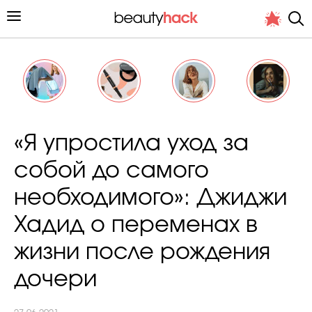
Личный опыт
«Я упростила уход за
Стиль жизни
собой до самого
Подиум
необходимого»: Джиджи
Хит недели от стилиста
Хадид о переменах в
жизни после рождения
дочери
Снимает и тестирует редакция