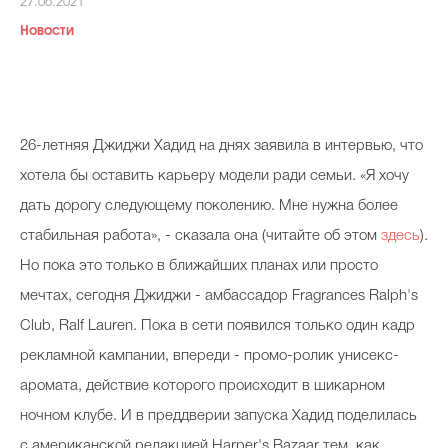
27.06.2021
Косметичка профи
Новости
Вопрос эксперту
Папа может
Худеем правильно
26-летняя Джиджи Хадид на днях заявила в интервью, что
хотела бы оставить карьеру модели ради семьи. «Я хочу
дать дорогу следующему поколению. Мне нужна более
стабильная работа», - сказала она (читайте об этом
здесь
).
Бьютихакер / Мама-хакер
Но пока это только в ближайших планах или просто
Выбор визажистов
мечтах, сегодня Джиджи - амбассадор Fragrances Ralph's
Club, Ralf Lauren. Пока в сети появился только один кадр
Выбор косметолога
рекламной кампании, впереди - промо-ролик унисекс-
Полиция красоты
аромата, действие которого происходит в шикарном
Хит недели от визажиста
ночном клубе. И в преддверии запуска Хадид поделилась
с американской редакцией Harper's Bazaar тем, как