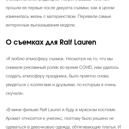
прошли ее первые после декрета съемки, как в целом
изменилась жизнь с материнством. Перевели самые
Celebrity дня
интересные высказывания модели.
Фотоальбом
О съемках для Ralf Lauren
Интервью со звездой
«Я люблю атмосферу съемок. Несмотря на то, что мы
снимали рекламный ролик во время COVID, нам удалось
Beauty- битвы
создать атмосферу праздника, было приятно снова
Тесты
увидеться с коллегами и друзьями, по которым я очень
скучала».
Викторины
«В мини-фильме Ralf Lauren я буду в мужском костюме.
Аромат относится к унисекс, поэтому было решено не
одеваться в девочковую одежду, обтягивающие платья. И