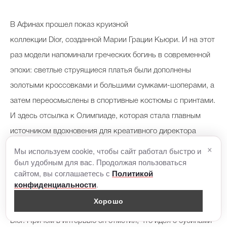
В Афинах прошел показ круизной
коллекции Dior, созданной Марии Грации Кьюри. И на этот
раз модели напоминали греческих богинь в современной
эпохи: светлые струящиеся платья были дополнены
золотыми кроссовками и большими сумками-шоперами, а
затем переосмыслены в спортивные костюмы с принтами.
И здесь отсылка к Олимпиаде, которая стала главным
источником вдохновения для креативного директора
×
модного дома.
Мы используем cookie, чтобы сайт работал быстро и
был удобным для вас. Продолжая пользоваться
сайтом, вы соглашаетесь с
Политикой
Отдельное внимание заслужил необычный макияж с
.
конфиденциальности
жемчужными бусинами по контуру век, придуманный
Хорошо
Питером Филипсом, креативным директором по макияжу
Dior. Причем в интервью он отметил, что идея с бусинами