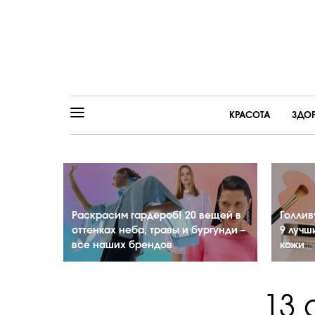
КРАСОТА
ЗДО
Раскрасим гардероб! 20 вещей в
Голлив
оттенках неба, травы и бургунди –
9 лучш
все наших брендов
кожи
13 