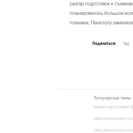
разгар подготовок к съемкам
планировалось большое колич
планами, Пенелопу заменяла
Поделиться:
Популярные темы
яркие персонажи 
эмоциональное сос
эмоциональное сос