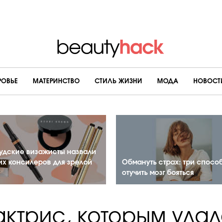
РОВЬЕ
МАТЕРИНСТВО
CТИЛЬ ЖИЗНИ
МОДА
НОВОСТ
удские визажисты назвали
их консилеров для зрелой
Обмануть страх: три спосо
отучить мозг бояться
актрис, которым уда