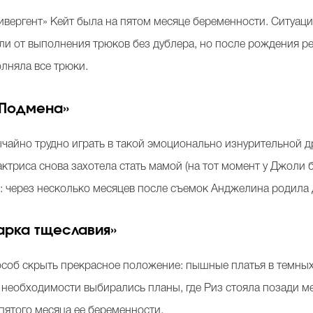
вергент» Кейт была на пятом месяце беременности. Ситуац
али от выполнения трюков без дублера, но после рождения 
олняла все трюки.
«Подмена»
айно трудно играть в такой эмоционально изнурительной др
ктриса снова захотела стать мамой (на тот момент у Джоли 
 через несколько месяцев после съемок Анджелина родила
арка тщеславия»
соб скрыть прекрасное положение: пышные платья в темных 
 необходимости выбирались планы, где Риз стояла позади ме
пятого месяца ее беременности.