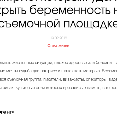
крыть беременность 
съемочной площадк
13.09.2019
Стиль жизни
ложные жизненные ситуации, плохое здоровье или болезни – 
лью мечты судьба дает актрисе и шанс стать матерью. Берем
 вся съемочная группа: писатели, визажисты, операторы, ви
трисах, культовые роли которых врезались в память, в то вр
ргент»