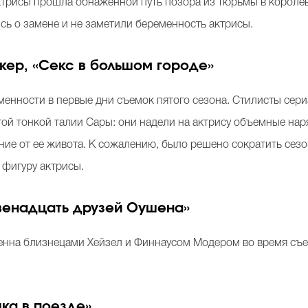
ктрисы прошла обнаженной путь позора из тюрьмы в королевс
сь о замене и не заметили беременность актрисы.
ер, «Секс в большом городе»
менности в первые дни съемок пятого сезона. Стилисты сер
той тонкой талии Сары: они надели на актрису объемные нар
е от ее живота. К сожалению, было решено сократить сезон 
фигуру актрисы.
венадцать друзей Оушена»
енна близнецами Хейзел и Финнаусом Модером во время съе
ка в поезде»