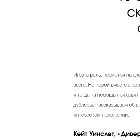
с
И
грать роль, несмотря на с
всего. Но порой вместе с ро
и тогда на помощь приходит
дублеры. Рассказываем об ак
интересном положении.
Кейт Уинслет, «Диве