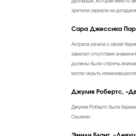
дублерши, которая вместо а
зрители сериала не догадали
Сара Джессика Парк
Актриса узнала о своей бере
заметил отсутствия знамени
должны были отвлечь внимани
могли скрыть изменившуюся 
Джулия Робертс, «Д
Джулия Робертс была берем
Оушена».
Эмили Блант, «Девуш