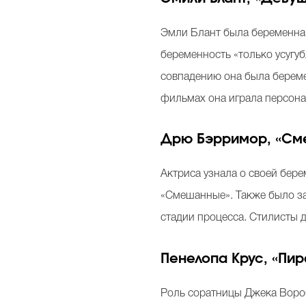
Эмли Блант была беременна 
беременность «только усугуб
совпадению она была беремен
фильмах она играла персонаж
Дрю Бэрримор, «См
Актриса узнала о своей бере
«Смешанные». Также было за
стадии процесса. Стилисты 
Пенелопа Крус, «Пир
Роль соратницы Джека Вороб