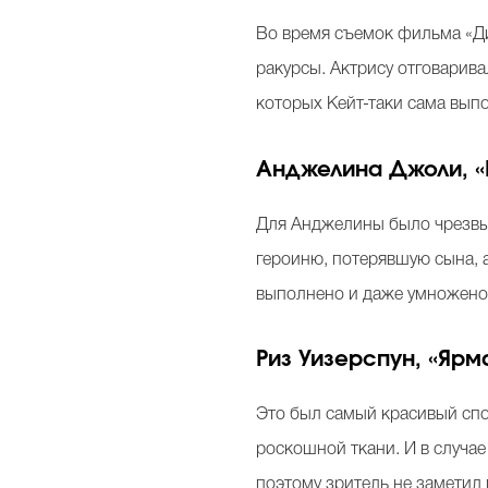
Во время съемок фильма «Ди
ракурсы. Актрису отговарив
которых Кейт-таки сама вып
Анджелина Джоли, 
Для Анджелины было чрезвыч
героиню, потерявшую сына, а
выполнено и даже умножено:
Риз Уизерспун, «Ярм
Это был самый красивый спо
роскошной ткани. И в случае
поэтому зритель не заметил 