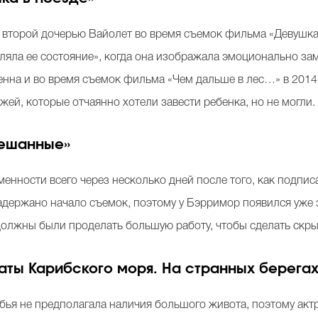
второй дочерью Вайолет во время съемок фильма «Девушка в 
ляла ее состояние», когда она изображала эмоционально зам
на и во время съемок фильма «Чем дальше в лес…» в 2014 го
ей, которые отчаянно хотели завести ребенка, но не могли.
ешанные»
менности всего через несколько дней после того, как подпис
держано начало съемок, поэтому у Бэрримор появился уже 
должны были проделать большую работу, чтобы сделать скры
аты Карибского моря. На странных берегах
ья не предполагала наличия большого живота, поэтому актри