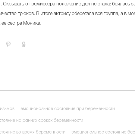
. Скрывать от режиссера положение дел не стала: боялась з
ество трюков. В итоге актрису оберегала вся группа, а в м
 ее сестра Моника.
фильмов
эмоциональное состояние при беременности
тояние на ранних сроках беременности
тояние во время беременности
эмоциональное состояние бе