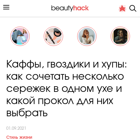
Личный опыт
Каффы, гвоздики и хупы:
Стиль жизни
как сочетать несколько
Подиум
сережек в одном ухе и
Хит недели от стилиста
какой прокол для них
выбрать
01.09.2021
Снимает и тестирует редакция
Стиль жизни