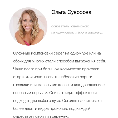
Ольга Суворова
Celebrity дня
основатель ювелирного
Фотоальбом
маркетплейса «Небо в алмазах»
Интервью со звездой
Сложные компоновки серег на одном ухе или на
обоих для многих стали способом выражения себя.
Beauty- битвы
Чаще всего при большом количестве проколов
Тесты
стараются использовать неброские серьги-
гвоздики или маленькие колечки как дополнение к
Викторины
основным серьгам. Они выглядят эффектно и
подходят для любого лука. Сегодня насчитывают
более десяти видов проколов, под каждый
существует свой тип сережек.