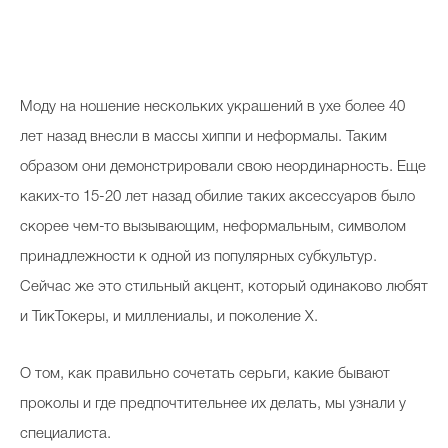
Косметичка профи
Вопрос эксперту
Папа может
Моду на ношение нескольких украшений в ухе более 40
Худеем правильно
лет назад внесли в массы хиппи и неформалы. Таким
образом они демонстрировали свою неординарность. Еще
каких-то 15-20 лет назад обилие таких аксессуаров было
скорее чем-то вызывающим, неформальным, символом
Бьютихакер / Мама-хакер
принадлежности к одной из популярных субкультур.
Сейчас же это стильный акцент, который одинаково любят
Выбор визажистов
и ТикТокеры, и миллениалы, и поколение Х.
Выбор косметолога
Полиция красоты
О том, как правильно сочетать серьги, какие бывают
проколы и где предпочтительнее их делать, мы узнали у
Хит недели от визажиста
специалиста.