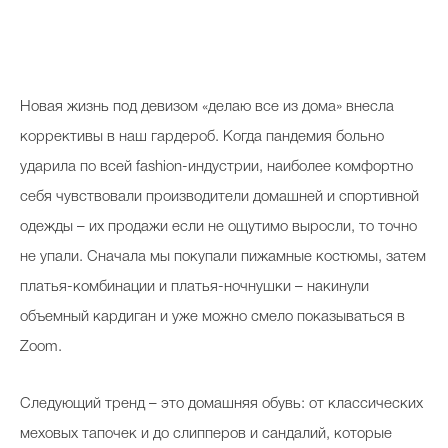
Косметичка профи
Вопрос эксперту
Папа может
Новая жизнь под девизом «делаю все из дома» внесла
Худеем правильно
коррективы в наш гардероб. Когда пандемия больно
ударила по всей fashion-индустрии, наиболее комфортно
себя чувствовали производители домашней и спортивной
одежды – их продажи если не ощутимо выросли, то точно
Бьютихакер / Мама-хакер
не упали. Сначала мы покупали пижамные костюмы, затем
платья-комбинации и платья-ночнушки – накинули
Выбор визажистов
объемный кардиган и уже можно смело показываться в
Выбор косметолога
Zoom.
Полиция красоты
Cледующий тренд – это домашняя обувь: от классических
Хит недели от визажиста
меховых тапочек и до слипперов и сандалий, которые