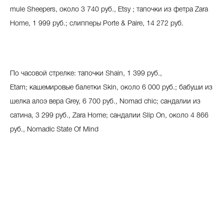
mule Sheepers
,
около
3 740
руб
., Etsy ;
тапочки из фетра Zara
Home, 1 999 руб.; c
липперы
Porte & Paire, 14 272
руб
.
По часовой стрелке:
тапочки
Shain
, 1
399 руб.,
Etam;
кашемировые балетки
Skin
, около 6 000 руб.; бабуши из
шелка алоэ вера Grey
, 6
700 руб.,
Nomad
chic;
cандалии из
сатина, 3
299 руб.,
Zara
Home;
cандалии
Slip On,
около
4 866
руб
., Nomadic State Of Mind