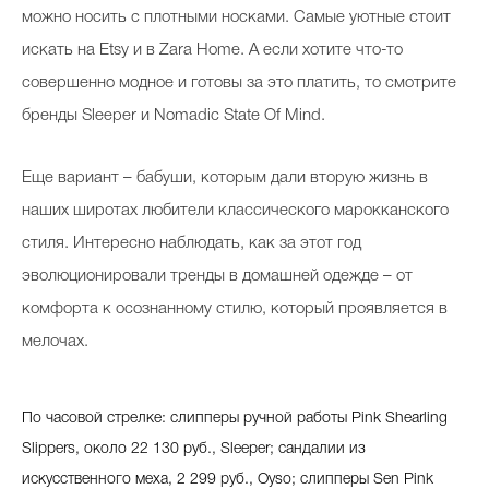
можно носить с плотными носками. Самые уютные стоит
искать на Etsy и в Zara Home. А если хотите что-то
совершенно модное и готовы за это платить, то смотрите
Celebrity дня
бренды Sleeper и Nomadic State Of Mind.
Фотоальбом
Интервью со звездой
Еще вариант – бабуши, которым дали вторую жизнь в
наших широтах любители классического марокканского
стиля. Интересно наблюдать, как за этот год
Beauty- битвы
эволюционировали тренды в домашней одежде – от
комфорта к осознанному стилю, который проявляется в
Тесты
мелочах.
Викторины
По часовой стрелке: c
липперы ручной работы
Pink Shearling
Slippers
, около 22 130 руб.,
Sleeper; cандалии из
искусственного меха, 2 299 руб., Oyso;
cлипперы
Sen Pink