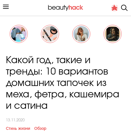
Личный опыт
Какой год, такие и
Стиль жизни
тренды: 10 вариантов
Подиум
домашних тапочек из
Хит недели от стилиста
меха, фетра, кашемира
и сатина
13.11.2020
Снимает и тестирует редакция
Стиль жизни
Обзор