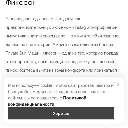
Фикссон
В последние годы несколько девушек-
предпринимательниц с активными Instagram-профилями
выпустили книги о своем деле. Но у читателей отозвались
далеко не все истории. А книга создательницы бренда
Private Sun Маши Фикссон – одна из тех, которую правда
стоит прочесть, если вы ищите поддержку, волшебный
пинок, боитесь выйти из зоны комфорта или признаться
себе, что зашли в тупик и хотите сменить профессию.
×
Мы используем cookie, чтобы сайт работал быстро и
был удобным для вас. Продолжая пользоваться
Маша очень просто и по-дружески делится тем, как
сайтом, вы соглашаетесь с
Политикой
.
конфиденциальности
впервые рассказала маме о желании открыть магазин,
Хорошо
как отказалась от карьеры бухгалтера и как пришла к
тому, что имеет сейчас. Книга читается легко и бодро