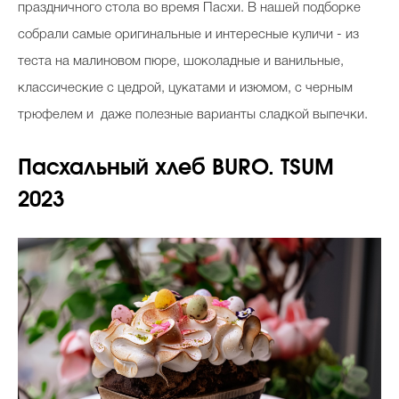
праздничного стола во время Пасхи. В нашей подборке
Косметичка профи
собрали самые оригинальные и интересные куличи - из
Вопрос эксперту
теста на малиновом пюре, шоколадные и ванильные,
Папа может
классические с цедрой, цукатами и изюмом, с черным
трюфелем и даже полезные варианты сладкой выпечки.
Худеем правильно
Пасхальный хлеб BURO. TSUM
2023
Бьютихакер / Мама-хакер
Выбор визажистов
Выбор косметолога
Полиция красоты
Хит недели от визажиста