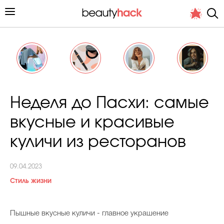
Личный опыт
Неделя до Пасхи: самые
Стиль жизни
вкусные и красивые
Подиум
куличи из ресторанов
Хит недели от стилиста
09.04.2023
Стиль жизни
Пышные вкусные куличи - главное украшение
Снимает и тестирует редакция