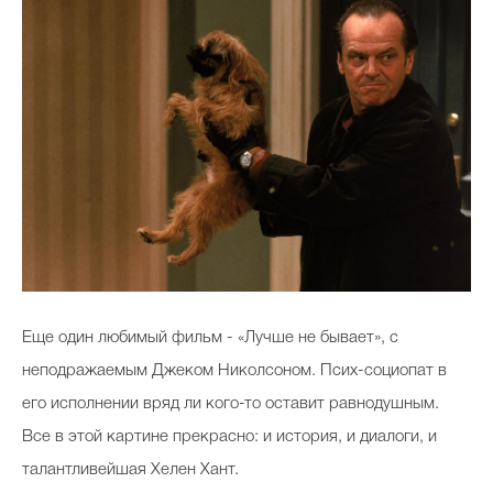
Еще один любимый фильм - «Лучше не бывает», с
неподражаемым Джеком Николсоном. Псих-социопат в
его исполнении вряд ли кого-то оставит равнодушным.
Все в этой картине прекрасно: и история, и диалоги, и
талантливейшая Хелен Хант.