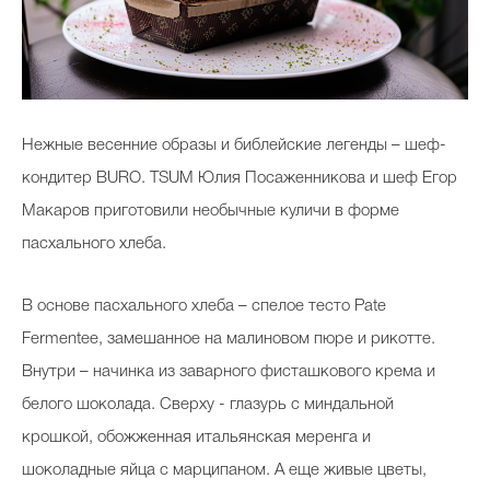
Celebrity дня
Фотоальбом
Нежные весенние образы и библейские легенды – шеф-
Интервью со звездой
кондитер BURO. TSUM Юлия Посаженникова и шеф Егор
Макаров приготовили необычные куличи в форме
пасхального хлеба.
Beauty- битвы
В основе пасхального хлеба – спелое тесто Pate
Тесты
Fermentee, замешанное на малиновом пюре и рикотте.
Викторины
Внутри – начинка из заварного фисташкового крема и
белого шоколада. Сверху - глазурь с миндальной
крошкой, обожженная итальянская меренга и
шоколадные яйца с марципаном. А еще живые цветы,