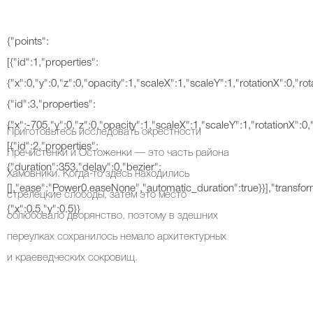
{"points":
[{"id":1,"properties":
{"x":0,"y":0,"z":0,"opacity":1,"scaleX":1,"scaleY":1,"rotationX":0,"rot
{"id":3,"properties":
{"x":-705,"y":0,"z":0,"opacity":1,"scaleX":1,"scaleY":1,"rotationX":0,"
Приготовьтесь исследовать окрестности
[{"id":2,"properties":
Пречистенки и Остоженки — это часть района
{"duration":353,"delay":0,"bezier":
Хамовники. Когда-то здесь находились
[],"ease":"Power0.easeNone","automatic_duration":true}}],"transfor
стрелецкие слободы, затем это место
{"x":0.5,"y":0.5}}
облюбовало дворянство, поэтому в здешних
переулках сохранилось немало архитектурных
и краеведческих сокровищ.