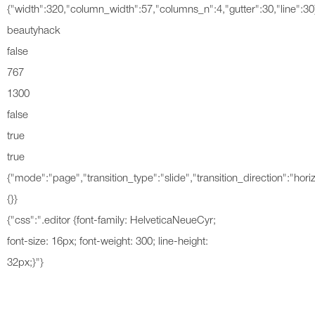
{"width":320,"column_width":57,"columns_n":4,"gutter":30,"line":30
beautyhack
false
767
1300
false
true
true
{"mode":"page","transition_type":"slide","transition_direction":"horiz
{}}
{"css":".editor {font-family: HelveticaNeueCyr;
font-size: 16px; font-weight: 300; line-height:
32px;}"}