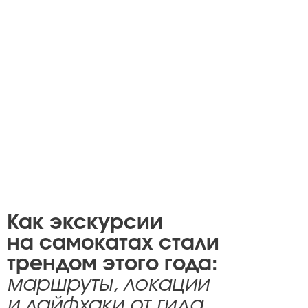
Celebrity дня
Фотоальбом
Интервью со звездой
Beauty- битвы
Тесты
Как экскурсии
Викторины
на самокатах стали
трендом этого года:
маршруты, локации
и лайфхаки от гида