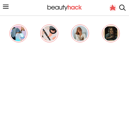
Личный опыт
Стиль жизни
Подиум
Хит недели от стилиста
Снимает и тестирует редакция