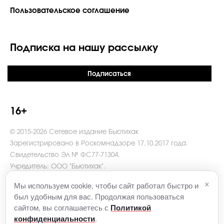
Пользовательское соглашение
Подписка на нашу рассылку
Подписаться
16+
© 2015-2026 Сетевое издание Бьютихак
Зарегистрировано в Роскомнадзоре 17.10.2017 года.
Свидетельство Эл № ФС77-71304.
Учредитель: ООО "Бьютихак".
Главный редактор Какорина В.И.
×
Мы используем cookie, чтобы сайт работал быстро и
Адрес редакции: 121069, г. Москва, пер. Столовый, д. 6.
был удобным для вас. Продолжая пользоваться
Телефон: +7 (495)916-61-51
сайтом, вы соглашаетесь с
Политикой
e-mail
contact@beautyhack.ru
.
.
конфиденциальности