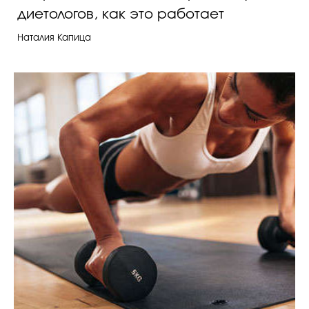
диетологов, как это работает
Наталия Капица
Celebrity дня
Фотоальбом
Интервью со звездой
Beauty- битвы
Тесты
Викторины