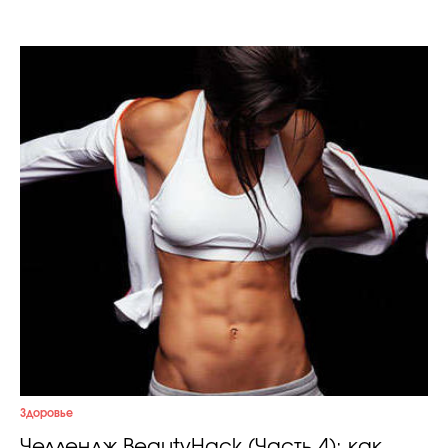
Здоровье
Челлендж BeautyHack (Часть 4): как