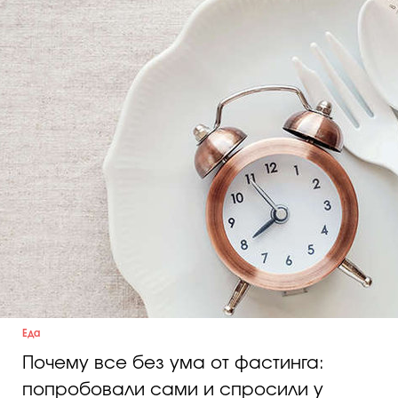
Косметичка профи
Вопрос эксперту
Папа может
Худеем правильно
Бьютихакер / Мама-хакер
Выбор визажистов
Выбор косметолога
Полиция красоты
Еда
Почему все без ума от фастинга:
Хит недели от визажиста
попробовали сами и спросили у