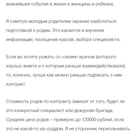
важнейшее событие в жизни и женщины и ребенка.
Я советую молодым родителям заранее озаботиться
Celebrity дня
подготовкой к родам. Это касается и изучения
Фотоальбом
информации, посещения курсов, выбора специалиста.
Интервью со звездой
Если вы хотите рожать со «своим» врачом (которого
хорошо знаете и с которым раньше взаимодействовали),
то, конечно, лучше как можно раньше подписать с ним
Beauty- битвы
контракт.
Тесты
Викторины
Стоимость родов по контракту зависит от того, будет ли
это конкретный специалист или дежурная бригада.
Средняя цена родов – примерно до 120000 рублей, если
это не какой-то vip-роддом. Я не сторонник переплачивать