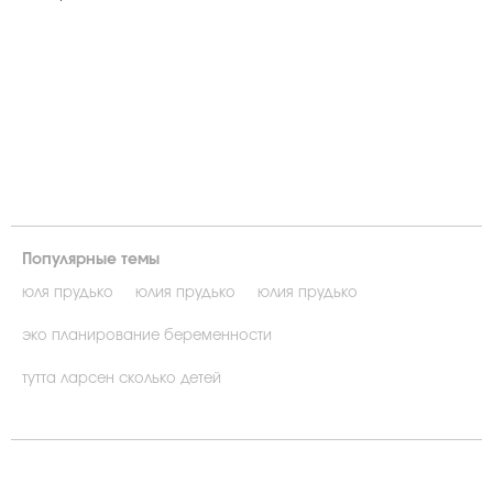
Популярные темы
юля прудько
юлия прудько
юлия прудько
эко планирование беременности
тутта ларсен сколько детей