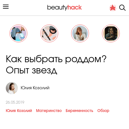
Личный опыт
Как выбрать роддом?
Стиль жизни
Опыт звезд
Подиум
Юлия Козолий
Хит недели от стилиста
26.05.2019
Юлия Козолий
Материнство
Беременность
Обзор
Снимает и тестирует редакция