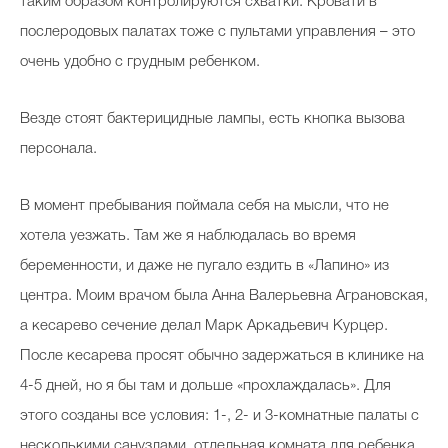
таким образом контролируются схватки. Кровати в
послеродовых палатах тоже с пультами управления – это
очень удобно с грудным ребенком.
Везде стоят бактерицидные лампы, есть кнопка вызова
персонала.
В момент пребывания поймала себя на мысли, что не
хотела уезжать. Там же я наблюдалась во время
беременности, и даже не пугало ездить в «Лапино» из
центра. Моим врачом была Анна Валерьевна Аграновская,
а кесарево сечение делал Марк Аркадьевич Курцер.
После кесарева просят обычно задержаться в клинике на
4-5 дней, но я бы там и дольше «прохлаждалась». Для
этого созданы все условия: 1-, 2- и 3-комнатные палаты с
несколькими санузлами, отдельная комната для ребенка,