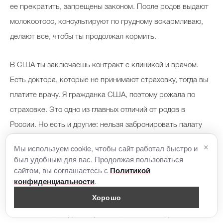
ее прекратить, запрещены законом. После родов выдают
молокоотсос, консультируют по грудному вскармливаю,
делают все, чтобы ты продолжал кормить.
В США ты заключаешь контракт с клиникой и врачом.
Есть доктора, которые не принимают страховку, тогда вы
платите врачу. Я гражданка США, поэтому рожала по
страховке. Это одно из главных отличий от родов в
России. Но есть и другие: нельзя забронировать палату
заранее. Палата закрепляется за роженицей, когда она
×
Мы используем cookie, чтобы сайт работал быстро и
уже приехала в клинику, отошли воды и она собирается
был удобным для вас. Продолжая пользоваться
сайтом, вы соглашаетесь с
Политикой
рожать. Вы не можете за месяц знать, в какой палате
.
конфиденциальности
будете рожать. Поэтому если на момент родов свободных
Хорошо
одноместных палат нет, то нужно выбирать двухместную.
Мне повезло, когда мы приехали, была свободная