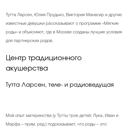
Косметичка профи
Т
утта Ларсен, Юлия Прудько, Виктория Манасир и другие
Вопрос эксперту
известные девушки рассказывают о программе «Мягкие
Папа может
роды» и объясняют, где в Москве созданы лучшие условия
Худеем правильно
для партнерских родов.
Центр традиционного
акушерства
Бьютихакер / Мама-хакер
Тутта Ларсен, теле- и радиоведущая
Выбор визажистов
Выбор косметолога
Полиция красоты
Мой опыт материнства (у Тутты трое детей: Лука, Иван и
Хит недели от визажиста
Марфа – прим. ред.) подсказывает, что роды – это