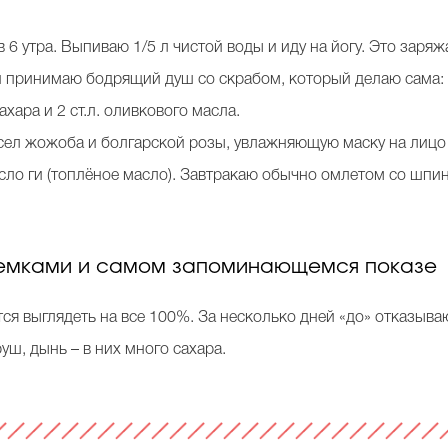
в 6 утра. Выпиваю 1/5 л чистой воды и иду на йогу. Это заря
и принимаю бодрящий душ со скрабом, который делаю сама: 
ахара и 2 ст.л. оливкового масла.
сел жожоба и болгарской розы, увлажняющую маску на лицо 
сло ги (топлёное масло). Завтракаю обычно омлетом со шп
ъемками и самом запоминающемся показе
ся выглядеть на все 100%. За несколько дней «до» отказыва
уш, дынь – в них много сахара.