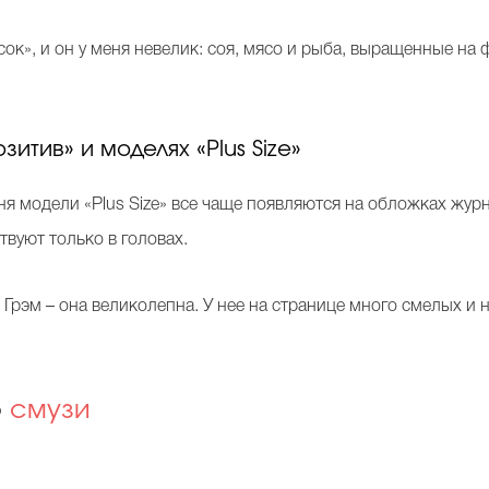
сок», и он у меня невелик: соя, мясо и рыба, выращенные н
итив» и моделях «Plus Size»
дня модели «Plus Size» все чаще появляются на обложках жур
твуют только в головах.
Грэм – она великолепна. У нее на странице много смелых и
о
смузи