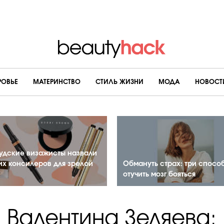
РОВЬЕ
МАТЕРИНСТВО
CТИЛЬ ЖИЗНИ
МОДА
НОВОСТ
удские визажисты назвали
их консилеров для зрелой
Обмануть страх: три спосо
отучить мозг бояться
Валентина Зеляева: