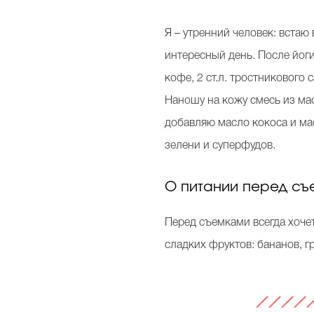
Я – утренний человек: встаю 
интересный день. После йог
кофе, 2 ст.л. тростникового с
Наношу на кожу смесь из ма
добавляю масло кокоса и ма
зелени и суперфудов.
О питании перед с
Перед съемками всегда хочет
сладких фруктов: бананов, гр