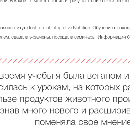
ни. В какой-то момент поняла: трачу на чтение почти все с
 институте Institute of Integrative Nutrition. Обучение прохо
елем, сдавала экзамены, посещала семинары. Информации б
время учебы я была веганом и
силась к урокам, на которых 
льзе продуктов животного про
знав много нового и расширив
поменяла свое мнение