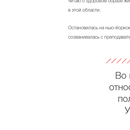
читаю о здоровом образе жиз
в этой области.
Остановилась на нью-йоркском
созванивалась с преподават
Во 
отно
по
У