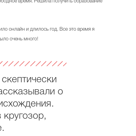
вободное время. Решила получить образование
дило онлайн и длилось год. Все это время я
ыло очень много!
 скептически
рассказывали о
исхождения.
 кругозор,
.