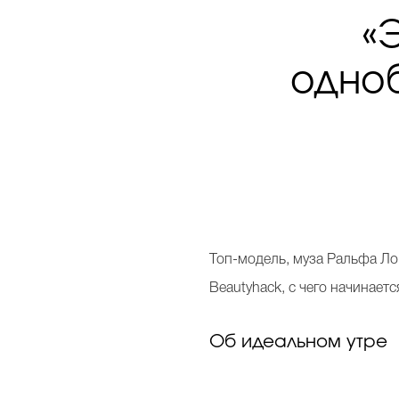
«
одноб
Т
оп-модель, муза Ральфа Ло
Beautyhack, с чего начинаетс
Об идеальном утре