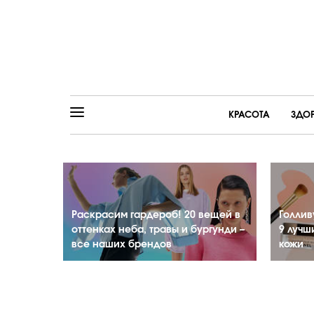
КРАСОТА
ЗДО
Раскрасим гардероб! 20 вещей в
Голлив
оттенках неба, травы и бургунди –
9 лучш
все наших брендов
кожи