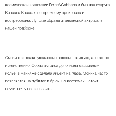
Косметичка профи
космической коллекции Dolce&Gabbana и бывшая супруга
Венсана Касселя по-прежнему прекрасна и
Вопрос эксперту
востребована. Лучшие образы итальянской актрисы в
Папа может
нашей подборке.
Худеем правильно
Смокинг и гладко уложенные волосы – стильно, элегантно
и женственно! Образ актриса дополнила массивным
Бьютихакер / Мама-хакер
колье, в макияже сделала акцент на глаза. Моника часто
Выбор визажистов
появляется на публике в брючных костюмах – стоит
Выбор косметолога
поучиться у нее их носить.
Полиция красоты
Хит недели от визажиста