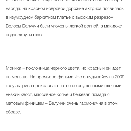
«Альберт Холле» Белуччи не так консервативна в выборе
наряда: на красной ковровой дорожке актриса появилась
в изумрудном бархатном платье с высоким разрезом.
Волосы Белуччи были уложены легкой волной, в макияже
подчеркнуты глаза.
Моника – поклонница черного цвета, но красный ей идет
не меньше. На премьере фильма «Не оглядывайся» в 2009
году актриса прекрасна: платье со спущенными плечами,
низкий хвост, массивное колье и бежевая помада с
матовым финишем – Белуччи очень гармонична в этом
образе.