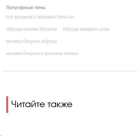
Популярные темы
топ фильмов с моникой белуччи
образы моники белуччи
образы кэмерон диаз
моника белуччи образы
моника белуччи в красном платье
Читайте также
.