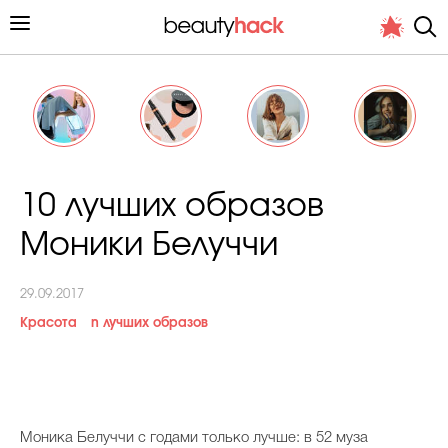
Личный опыт
10 лучших образов
Стиль жизни
Моники Белуччи
Подиум
29.09.2017
Хит недели от стилиста
Красота
n лучших образов
Снимает и тестирует редакция
М
оника Белуччи с годами только лучше: в 52 муза