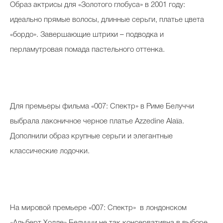
Образ актрисы для «Золотого глобуса» в 2001 году:
идеально прямые волосы, длинные серьги, платье цвета
«бордо». Завершающие штрихи – подводка и
Celebrity дня
перламутровая помада пастельного оттенка.
Фотоальбом
Интервью со звездой
Для премьеры фильма «007: Спектр» в Риме Белуччи
выбрала лаконичное черное платье Azzedine Alaïa.
Beauty- битвы
Дополнили образ крупные серьги и элегантные
Тесты
классические лодочки.
Викторины
На мировой премьере «007: Спектр» в лондонском