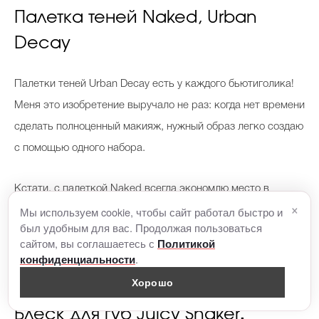
Палетка теней Naked, Urban
Decay
Палетки теней Urban Decay есть у каждого бьютиголика!
Меня это изобретение выручало не раз: когда нет времени
сделать полноценный макияж, нужный образ легко создаю
с помощью одного набора.
Кстати, с палеткой Naked всегда экономлю место в
×
Мы используем cookie, чтобы сайт работал быстро и
багаже. Ее достаточно, чтобы в отпуске делать и дневной,
был удобным для вас. Продолжая пользоваться
и вечерний макияжи.
сайтом, вы соглашаетесь с
Политикой
.
конфиденциальности
Цена: 4 700 руб.
Хорошо
Блеск для губ Juicy Shaker
,