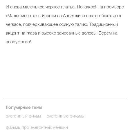
И снова маленькое черное платье. Но какое! На премьере
«Малефисента» в Японии на Анджелине платье-бюстье от
Versace, подчеркивающее осиную талию. Традиционный
акцент на глаза и высоко зачесанные волосы. Берем на
вооружение!
Популярные темы
элегантный фильм
элегантные фильмы
фильмы про элегантных женщин