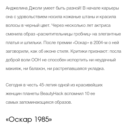
Косметичка профи
А
нджелина Джоли умеет быть разной! В начале карьеры
Вопрос эксперту
она с удовольствием носила кожаные штаны и красила
волосы в черный цвет. Через несколько лет актриса
Папа может
сменила образ «расхитительницы гробниц» на элегантные
Худеем правильно
платья и шпильки. После премии «Оскар» в 2004-м о ней
заговорили, как об иконе стиля. Критики признают: посла
доброй воли ООН не способен испортить ни неудачный
макияж, ни балахон, ни растрепавшаяся укладка.
Бьютихакер / Мама-хакер
Выбор визажистов
Сегодня в честь 45-летия одной из красивейших
женщин планеты BeautyHack вспомнил 10 ее
Выбор косметолога
самых запоминающихся образов.
Полиция красоты
Хит недели от визажиста
«Оскар 1985»