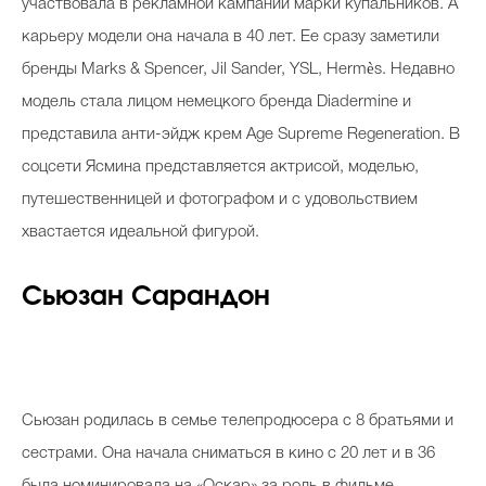
участвовала в рекламной кампании марки купальников. А
карьеру модели она начала в 40 лет. Ее сразу заметили
бренды Marks & Spencer, Jil Sander, YSL, Hermès. Недавно
модель стала лицом немецкого бренда Diadermine и
представила анти-эйдж крем Age Supreme Regeneration. В
соцсети Ясмина представляется актрисой, моделью,
путешественницей и фотографом и с удовольствием
хвастается идеальной фигурой.
Сьюзан Сарандон
Сьюзан родилась в семье телепродюсера с 8 братьями и
сестрами. Она начала сниматься в кино с 20 лет и в 36
была номинировала на «Оскар» за роль в фильме