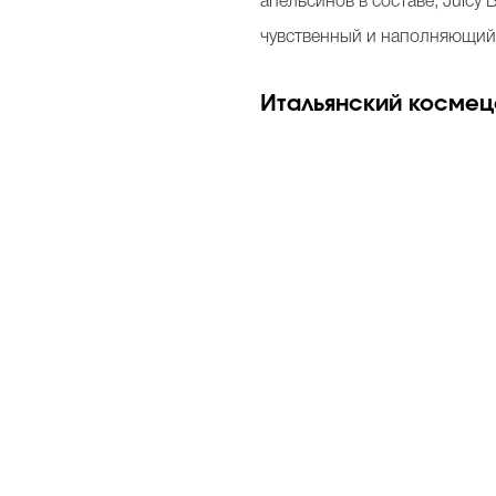
апельсинов в составе, Juicy
чувственный и наполняющий
Итальянский космец