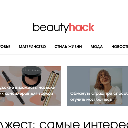
РОВЬЕ
МАТЕРИНСТВО
CТИЛЬ ЖИЗНИ
МОДА
НОВОСТ
удские визажисты назвали
их консилеров для зрелой
Обмануть страх: три спосо
отучить мозг бояться
жест: самые интер