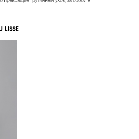
то превращает рутинный уход за собой в
U LISSE