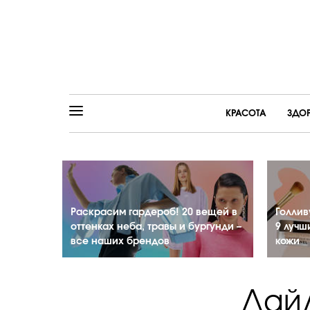
КРАСОТА
ЗДО
Раскрасим гардероб! 20 вещей в
Голлив
оттенках неба, травы и бургунди –
9 лучш
все наших брендов
кожи
Дайд