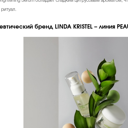
 Brightening Serum обладает сладким цитрусовым ароматом, ч
 ритуал.
евтический бренд
LINDA
KRISTEL
– линия
PEA