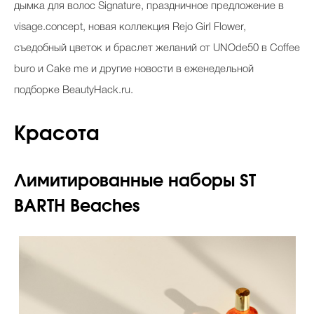
дымка для волос Signature, праздничное предложение в
Косметичка профи
visage.concept, новая коллекция Rejo Girl Flower,
Вопрос эксперту
съедобный цветок и браслет желаний от UNOde50 в Coffee
Папа может
buro и Cake me и другие новости в еженедельной
подборке BeautyHack.ru.
Худеем правильно
Красота
Лимитированные наборы ST
Бьютихакер / Мама-хакер
BARTH Beaches
Выбор визажистов
Выбор косметолога
Полиция красоты
Хит недели от визажиста