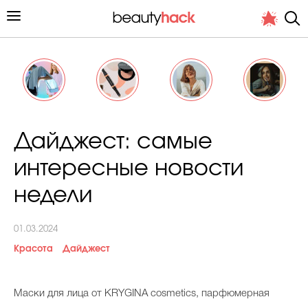
Личный опыт
Дайджест: самые
Стиль жизни
интересные новости
Подиум
недели
Хит недели от стилиста
01.03.2024
Красота
Дайджест
Маски для лица от KRYGINA cosmetics, парфюмерная
Снимает и тестирует редакция