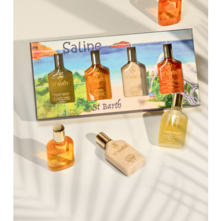
Celebrity дня
Фотоальбом
Интервью со звездой
Beauty- битвы
Тесты
Викторины