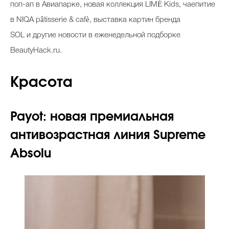
поп-ап в Авиапарке, новая коллекция LIMÉ Kids, чаепитие
Косметичка профи
в NIQA pâtisserie & cafè, выставка картин бренда
Вопрос эксперту
SOL и другие новости в еженедельной подборке
Папа может
BeautyHack.ru.
Худеем правильно
Красота
Payot: новая премиальная
Бьютихакер / Мама-хакер
антивозрастная линия Supreme
Выбор визажистов
Absolu
Выбор косметолога
Полиция красоты
Хит недели от визажиста