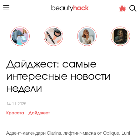
Личный опыт
Дайджест: самые
Стиль жизни
интересные новости
Подиум
недели
Хит недели от стилиста
14.11.2025
Красота
Дайджест
Адвент-календари Clarins, лифтинг-маска от Oblique, Luni
Снимает и тестирует редакция