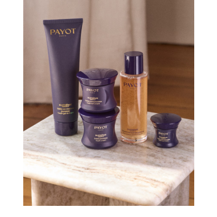
Celebrity дня
Фотоальбом
Интервью со звездой
Beauty- битвы
Тесты
Викторины