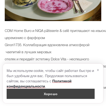
CDM Home Buro и NIQA pâtisserie & café приглашают на изыс
церемонию с фарфором
Ginori1735. Коллаборация вдохновлена атмосферой
чаепитий в лучших мировых
отелях и передаёт эстетику Dolce Vita - неспешного
удовольствия, где каждая деталь продумана до совершенства
×
Мы используем cookie, чтобы сайт работал быстро и
Во время чаепития гости смогут насладиться авторскими
был удобным для вас. Продолжая пользоваться
сайтом, вы соглашаетесь с
Политикой
десертами от NIQA,
.
конфиденциальности
поданными на культовом фарфоре Ginori1735, и чаем от зна
Хорошо
дома Dammann Frères.