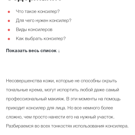
Косметичка профи
Что такое консилер?
⚈
Вопрос эксперту
Для чего нужен консилер?
⚈
Папа может
Виды консилеров
⚈
Как выбрать консилер?
⚈
Худеем правильно
Как пользоваться консилером?
⚈
Показать весь список ↓
Ошибки при нанесении консилера
⚈
Рекомендации по нанесению консилера
⚈
ТОП-10 консилеров, по мнению визажистов
⚈
Бьютихакер / Мама-хакер
Несовершенства кожи, которые не способны скрыть
Выбор визажистов
тональные крема, могут испортить любой даже самый
профессиональный макияж. В эти моменты на помощь
Выбор косметолога
приходит консилер для лица. Но все немного более
Полиция красоты
сложно, чем просто нанести его на нужный участок.
Хит недели от визажиста
Разбираемся во всех тонкостях использования консилера.