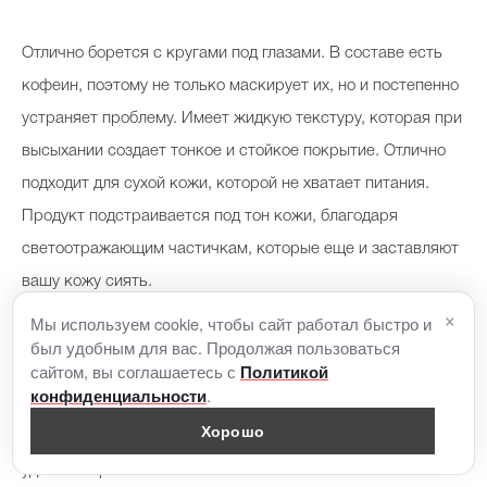
Отлично борется с кругами под глазами. В составе есть
кофеин, поэтому не только маскирует их, но и постепенно
устраняет проблему. Имеет жидкую текстуру, которая при
высыхании создает тонкое и стойкое покрытие. Отлично
подходит для сухой кожи, которой не хватает питания.
Продукт подстраивается под тон кожи, благодаря
светоотражающим частичкам, которые еще и заставляют
вашу кожу сиять.
×
Мы используем cookie, чтобы сайт работал быстро и
2. Max Factor Mastertouch Concealer
был удобным для вас. Продолжая пользоваться
сайтом, вы соглашаетесь с
Политикой
.
конфиденциальности
Бюджетный вариант, который ничем не уступает своим
Хорошо
дорогим собратьям. Консилер в формате стика очень
удобен в применении. Нанесение плотное и