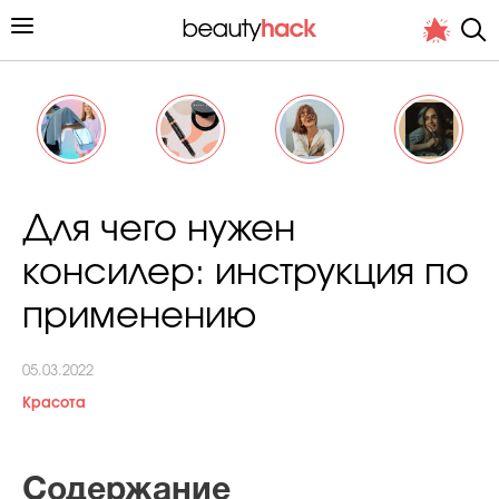
Личный опыт
Для чего нужен
Стиль жизни
консилер: инструкция по
Подиум
применению
Хит недели от стилиста
05.03.2022
Красота
Снимает и тестирует редакция
Содержание