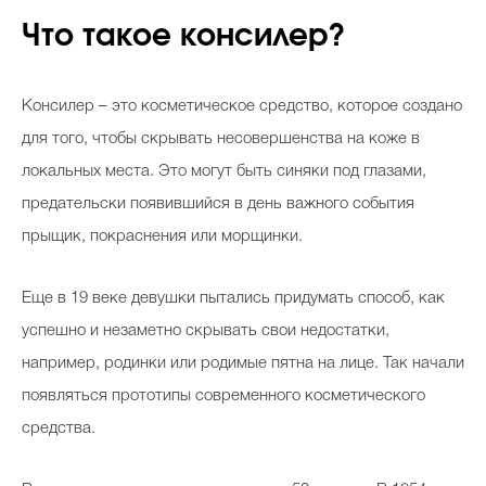
Что такое консилер?
Celebrity дня
Консилер – это косметическое средство, которое создано
Фотоальбом
для того, чтобы скрывать несовершенства на коже в
Интервью со звездой
локальных места. Это могут быть синяки под глазами,
предательски появившийся в день важного события
прыщик, покраснения или морщинки.
Beauty- битвы
Еще в 19 веке девушки пытались придумать способ, как
Тесты
успешно и незаметно скрывать свои недостатки,
Викторины
например, родинки или родимые пятна на лице. Так начали
появляться прототипы современного косметического
средства.